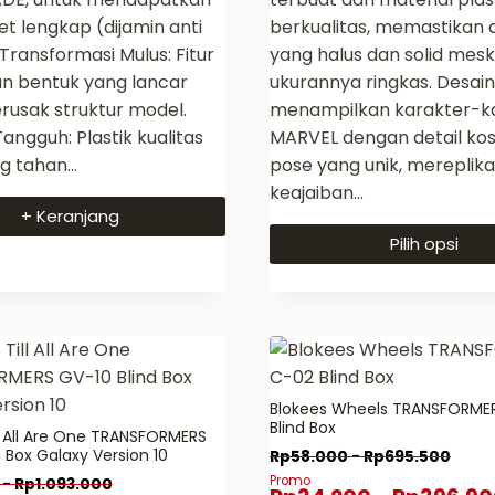
set lengkap (dijamin anti
berkualitas, memastikan d
ransformasi Mulus: Fitur
yang halus dan solid mes
n bentuk yang lancar
ukurannya ringkas. Desai
usak struktur model.
menampilkan karakter-k
angguh: Plastik kualitas
MARVEL dengan detail ko
ng tahan…
pose yang unik, mereplika
keajaiban…
+ Keranjang
Pilih opsi
Produk
ini
memiliki
beberapa
varian.
Blokees Wheels TRANSFORME
Pilihan
Blind Box
ll All Are One TRANSFORMERS
ini
 Box Galaxy Version 10
Rp
58.000
-
Rp
695.500
dapat
Promo
-
Rp
1.093.000