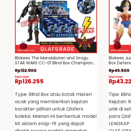
Blokees The Mandalorian and Grogu
Blokees Ju
STAR WARS CC-01 Blind Box Champion
Box Defend
Class LITE
Rp
132.900
Rp
45.500
Member
Member
Rp
126.255
Rp
43.2
Type: Blind Box atau kotak misteri
Tipe: Blin
acak yang memberikan kejutan
Kejutan: 
karakter pilihan untuk Qlafers
unik di s
koleksi. Mainan ini berbentuk model
para Qlaf
kit sistem snap-fit yang dapat
LENGKAP 
dirakit secara praktis memakai
QLAF GRA