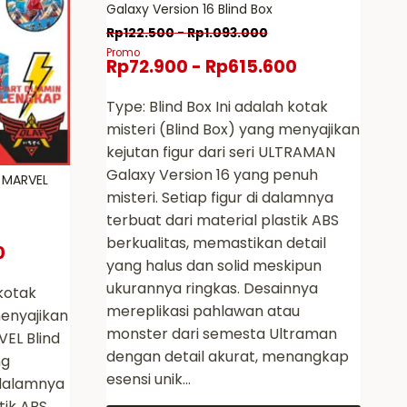
Galaxy Version 16 Blind Box
Rp
122.500
-
Rp
1.093.000
Promo
Rp
72.900
-
Rp
615.600
Type: Blind Box Ini adalah kotak
misteri (Blind Box) yang menyajikan
kejutan figur dari seri ULTRAMAN
Galaxy Version 16 yang penuh
e MARVEL
misteri. Setiap figur di dalamnya
terbuat dari material plastik ABS
berkualitas, memastikan detail
0
yang halus dan solid meskipun
ukurannya ringkas. Desainnya
 kotak
mereplikasi pahlawan atau
menyajikan
monster dari semesta Ultraman
VEL Blind
dengan detail akurat, menangkap
ng
esensi unik…
 dalamnya
tik ABS