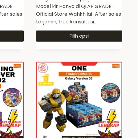
GRADE –
Model kit Hanya di QLAF GRADE –
fter sales
Official Store Wahkhilaf. After sales
terjamin, free konsultasi….
Pilih opsi
Produk
ini
memiliki
beberapa
varian.
Pilihan
ini
dapat
diambil
di
halaman
produk