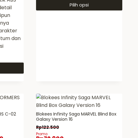
Pilih opsi
etail
Produk
kipun
ini
nnya
memiliki
arakter
beberapa
stum dan
varian.
si
Pilihan
ini
dapat
diambil
di
halaman
produk
RS C-02
Blokees Infinity Saga MARVEL Blind Box
Galaxy Version 16
Rp
122.500
Promo