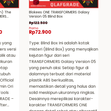
cm) The
Blokees ONE TRANSFORMERS Galaxy
MERS
Version 05 Blind Box
x
Rp
122.500
Promo
0
Rp
72.900
x yang
Type: Blind Box Ini adalah kotak
ers versi
misteri (Blind Box) yang menyajikan
lik atau
kejutan figur dari seri
Ukuran
TRANSFORMERS Galaxy Version 05
etap
yang penuh aksi. Setiap figur di
 tubuh
dalamnya terbuat dari material
Official
plastik ABS berkualitas,
amin Ori
memastikan detail yang halus dan
Tools
solid meskipun ukurannya ringkas.
GRADE –
Desainnya mereplikasi karakter-
fter…
karakter TRANSFORMERS ONE