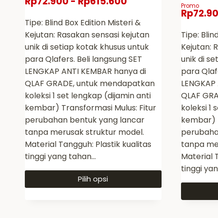
Rp
72.900
-
Rp
615.600
Promo
Rp
72.9
Tipe: Blind Box Edition Misteri &
Kejutan: Rasakan sensasi kejutan
Tipe: Blin
unik di setiap kotak khusus untuk
Kejutan: 
para Qlafers. Beli langsung SET
unik di s
LENGKAP ANTI KEMBAR hanya di
para Qlaf
QLAF GRADE, untuk mendapatkan
LENGKAP 
koleksi 1 set lengkap (dijamin anti
QLAF GRA
kembar) Transformasi Mulus: Fitur
koleksi 1 
perubahan bentuk yang lancar
kembar) T
tanpa merusak struktur model.
perubaha
Material Tangguh: Plastik kualitas
tanpa mer
tinggi yang tahan…
Material T
tinggi ya
Pilih opsi
Produk
ini
Produk
memiliki
ini