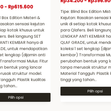
Rp
34.200
-
Rp
396.90
diambil
00
-
Rp
615.600
di
Tipe: Blind Box Edition Mist
halaman
d Box Edition Misteri &
Kejutan: Rasakan sensasi 
produk
Rasakan sensasi kejutan
unik di setiap kotak khusu
etiap kotak khusus untuk
para Qlafers. Beli langsun
ers. Beli langsung SET
LENGKAP ANTI KEMBAR ha
ANTI KEMBAR hanya di
QLAF GRADE, untuk mend
DE, untuk mendapatkan
koleksi 1 set lengkap (dija
set lengkap (dijamin anti
kembar) Transformasi Mul
ransformasi Mulus: Fitur
perubahan bentuk yang l
n bentuk yang lancar
tanpa merusak struktur m
usak struktur model.
Material Tangguh: Plastik 
angguh: Plastik kualitas
tinggi yang tahan…
ng tahan…
Pilih opsi
Pilih opsi
Produk
ini
memiliki