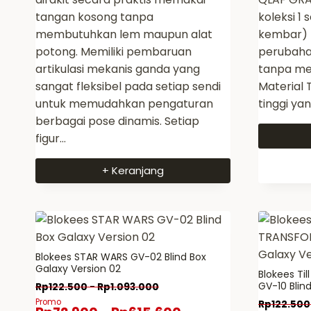
tangan kosong tanpa
koleksi 1 
membutuhkan lem maupun alat
kembar) T
potong. Memiliki pembaruan
perubaha
artikulasi mekanis ganda yang
tanpa mer
sangat fleksibel pada setiap sendi
Material T
untuk memudahkan pengaturan
tinggi ya
berbagai pose dinamis. Setiap
figur…
+ Keranjang
Blokees STAR WARS GV-02 Blind Box
Galaxy Version 02
Blokees Ti
GV-10 Blind
Rp
122.500
-
Rp
1.093.000
Promo
Rp
122.500