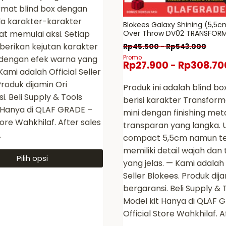
rmat blind box dengan
a karakter-karakter
Blokees Galaxy Shining (5,5
Over Throw DV02 TRANSFOR
t memulai aksi. Setiap
Defender Version 02 Blind Bo
erikan kejutan karakter
Rp
45.500
-
Rp
543.000
Promo
dengan efek warna yang
Rp
27.900
-
Rp
308.70
Kami adalah Official Seller
Produk dijamin Ori
Produk ini adalah blind bo
i. Beli Supply & Tools
berisi karakter Transform
 Hanya di QLAF GRADE –
mini dengan finishing meta
tore Wahkhilaf. After sales
transparan yang langka. 
…
compact 5,5cm namun t
memiliki detail wajah dan
Pilih opsi
yang jelas. — Kami adalah 
Seller Blokees. Produk dij
bergaransi. Beli Supply & 
Model kit Hanya di QLAF 
a
Official Store Wahkhilaf. A