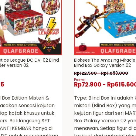
stice League DC DV-02 Blind
Blokees The Amazing Miracl
er Version 02
Blind Box Galaxy Version 02
Rp
122.500
-
Rp
1.093.000
Promo
25
Rp
72.900
-
Rp
615.60
d Box Edition Misteri &
Type: Blind Box Ini adalah
Rasakan sensasi kejutan
misteri (Blind Box) yang 
etiap kotak khusus untuk
kejutan figur dari seri MAR
ers. Beli langsung SET
Box Galaxy Version 02 ya
ANTI KEMBAR hanya di
menawan. Setiap figur di
DE, untuk mendapatkan
terbuat dari material plas