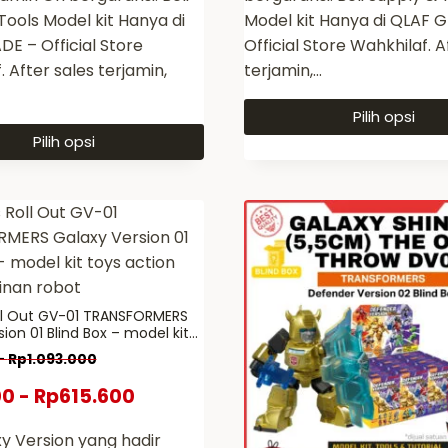
Tools Model kit Hanya di
Model kit Hanya di QLAF 
E – Official Store
Official Store Wahkhilaf. A
 After sales terjamin,
terjamin,…
Pilih opsi
Pilih opsi
Produk
ini
memiliki
beberapa
a
varian.
Pilihan
ini
ll Out GV-01 TRANSFORMERS
dapat
ion 01 Blind Box – model kit
diambil
n figure mainan robot
-
Rp
1.093.000
di
00
-
Rp
615.600
halaman
produk
xy Version yang hadir