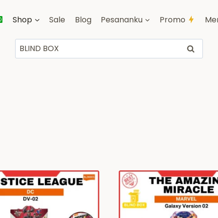
Shop
Sale
Blog
Pesananku
Promo
Me
Pencarian
Cari
untuk: