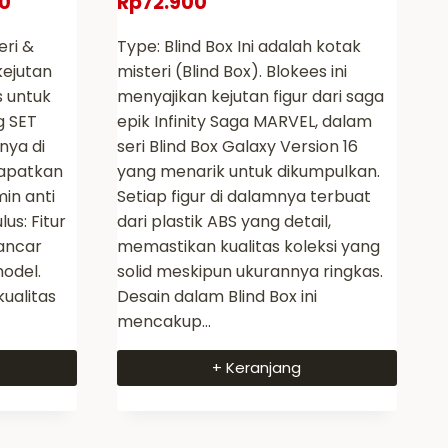
0
Rp
72.900
eri &
Type: Blind Box Ini adalah kotak
kejutan
misteri (Blind Box). Blokees ini
s untuk
menyajikan kejutan figur dari saga
g SET
epik Infinity Saga MARVEL, dalam
nya di
seri Blind Box Galaxy Version 16
apatkan
yang menarik untuk dikumpulkan.
min anti
Setiap figur di dalamnya terbuat
us: Fitur
dari plastik ABS yang detail,
ancar
memastikan kualitas koleksi yang
odel.
solid meskipun ukurannya ringkas.
kualitas
Desain dalam Blind Box ini
mencakup…
+ Keranjang