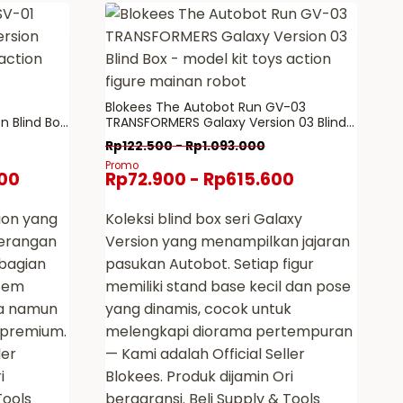
Blokees The Autobot Run GV-03
TRANSFORMERS Galaxy Version 03 Blind
re mainan
Box – model kit toys action figure
Rp
122.500
-
Rp
1.093.000
mainan robot
Promo
00
Rp
72.900
-
Rp
615.600
sion yang
Koleksi blind box seri Galaxy
serangan
Version yang menampilkan jajaran
 bagian
pasukan Autobot. Setiap figur
stem
memiliki stand base kecil dan pose
na namun
yang dinamis, cocok untuk
t premium.
melengkapi diorama pertempuran
ler
— Kami adalah Official Seller
i
Blokees. Produk dijamin Ori
Tools
bergaransi. Beli Supply & Tools