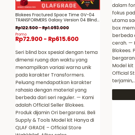
dalam fo
fokus pad
Blokees Fractured Space Time GV-04
TRANSFORMERS Galaxy Version 04 Blind
utama saa
Box – model kit toys action figure
box memb
Rp
122.500
-
Rp
1.093.000
mainan robot
Promo
berbeda 
Rp
72.900
-
Rp
615.600
cerah. — 
Blokees. 
Seri blind box spesial dengan tema
bergarans
dimensi ruang dan waktu yang
Model kit
menampilkan variasi warna unik
Official S
pada karakter Transformers.
terjamin,
Peluang mendapatkan karakter
rahasia dengan material yang
berbeda dari seri reguler. — Kami
Produk
adalah Official Seller Blokees.
ini
Produk dijamin Ori bergaransi. Beli
memiliki
Supply & Tools Model kit Hanya di
beberap
QLAF GRADE – Official Store
varian.