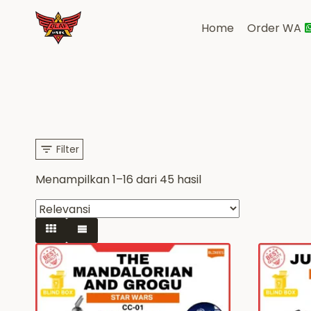
Skip
to
Home
Order WA
content
Filter
Diurutkan
Menampilkan 1–16 dari 45 hasil
menurut
yang
terbaru