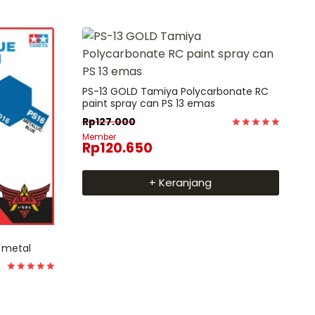
PS-13 GOLD Tamiya Polycarbonate RC
paint spray can PS 13 emas
Rp
127.000
Dinilai
Member
Rp
120.650
5
dari 5
+ Keranjang
6 metal
Dinilai
5
dari 5