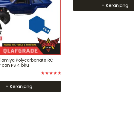
+ Keranjang
 Tamiya Polycarbonate RC
 can PS 4 biru
Dinilai
5
+ Keranjang
dari 5