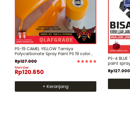
PS-19 CAMEL YELLOW Tamiya
Polycarbonate Spray Paint PS 19 color
PS-4 BLUE
RC
Rp
127.000
paint spray
Dinilai
Member
Rp
120.650
Rp
127.000
5
dari 5
+ Keranjang