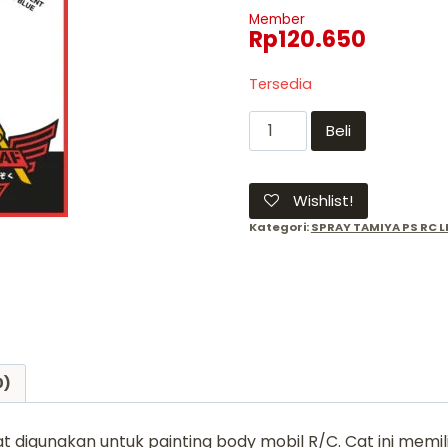
Member
Rp
120.650
Tersedia
Kuantitas
Beli
PS-
39
TRANSLUCENT
Wishlist!
LIGHT
Kategori:
SPRAY TAMIYA PS RC 
BLUE
Tamiya
Polycarbonate
RC
paint
PS
0)
39
 digunakan untuk painting body mobil R/C. Cat ini memi