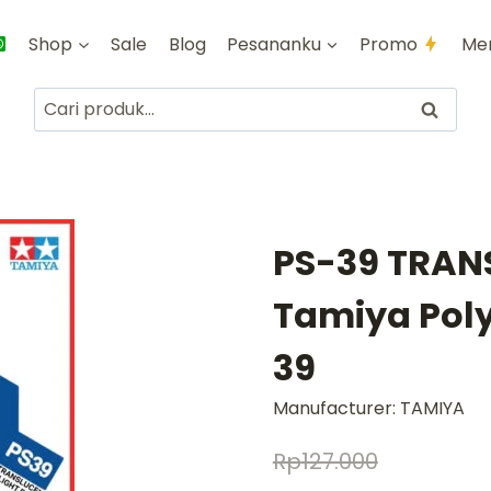
Shop
Sale
Blog
Pesananku
Promo
Me
Pencarian
Cari
untuk:
PS-39 TRAN
Tamiya Poly
39
Manufacturer:
TAMIYA
Rp
127.000