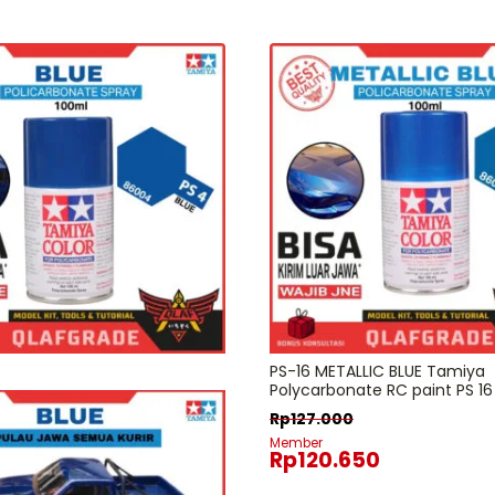
PS-16 METALLIC BLUE Tamiya
Polycarbonate RC paint PS 1
Rp
127.000
Member
Rp
120.650