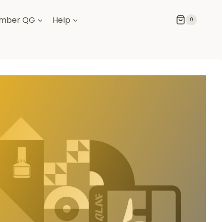
mber QG
Help
0