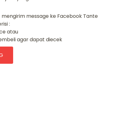
t mengirim message ke Facebook Tante
isi :
ice atau
embeli agar dapat diecek
G