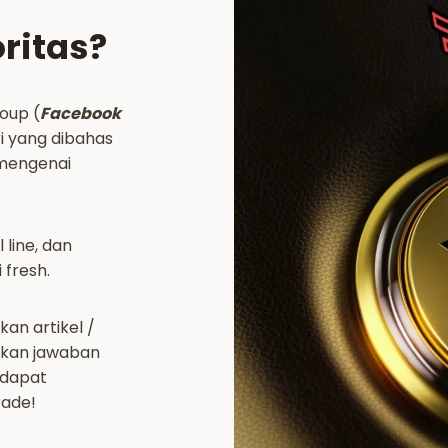
oritas?
oup (
Facebook
ri yang dibahas
 mengenai
 line, dan
 fresh.
an artikel /
atkan jawaban
 dapat
rade!