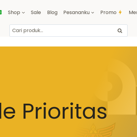
Shop
Sale
Blog
Pesananku
Promo
Me
Pencarian
Cari
untuk:
e Prioritas