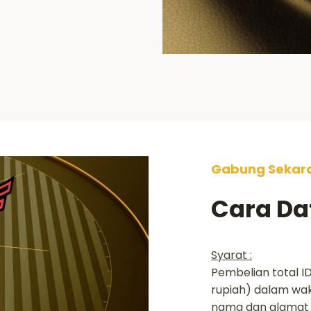
Gabung Sekar
Cara Da
Syarat :
Pembelian total ID
rupiah) dalam wak
nama dan alamat 