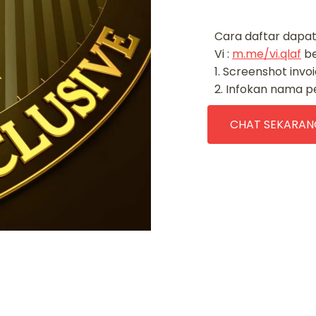
Cara daftar dapa
Vi :
m.me/vi.qlaf
ber
1. Screenshot invo
2. Infokan nama p
CHAT SEKARAN