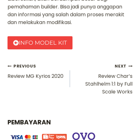
pemahaman builder. Bisa jadi punya anggapan
dan informasi yang salah dalam proses merakit
dan melakukan modifikasi.
INFO MODEL KIT
Navigasi
PREVIOUS
NEXT
Review MG Kyrios 2020
Review Char’s
pos
Stahlhelm 1:1 by Full
Scale Works
PEMBAYARAN