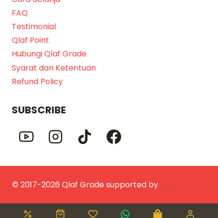
FAQ
Testimonial
Qlaf Point
Hubungi Qlaf Grade
Syarat dan Ketentuan
Refund Policy
SUBSCRIBE
© 2017-2026 Qlaf Grade supported by
@Wahkhilaf