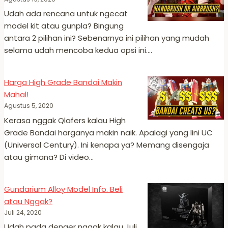
Udah ada rencana untuk ngecat
model kit atau gunpla? Bingung
antara 2 pilihan ini? Sebenarnya ini pilihan yang mudah
selama udah mencoba kedua opsi ini….
Harga High Grade Bandai Makin
Mahal!
Agustus 5, 2020
Kerasa nggak Qlafers kalau High
Grade Bandai harganya makin naik. Apalagi yang lini UC
(Universal Century). Ini kenapa ya? Memang disengaja
atau gimana? Di video…
Gundarium Alloy Model Info. Beli
atau Nggak?
Juli 24, 2020
Udah pada denger nggak kalau Juli