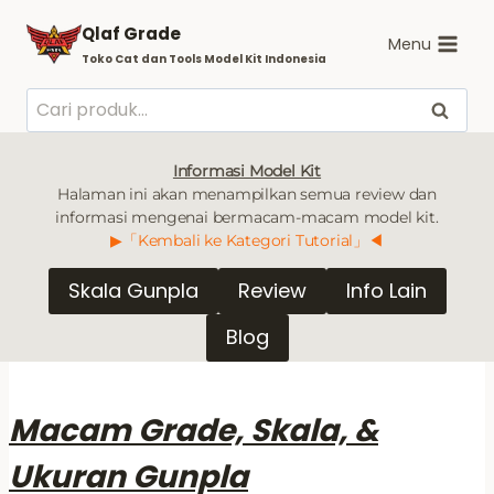
Skip
Qlaf Grade
to
Menu
Toko Cat dan Tools Model Kit Indonesia
content
Pencarian
Cari
untuk:
Informasi Model Kit
Halaman ini akan menampilkan semua review dan
informasi mengenai bermacam-macam model kit.
▶「Kembali ke Kategori Tutorial」◀
Skala Gunpla
Review
Info Lain
Blog
Macam Grade, Skala, &
Ukuran Gunpla