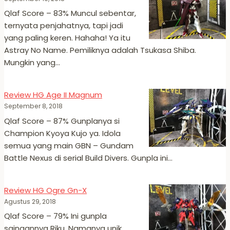
Qlaf Score – 83% Muncul sebentar,
ternyata penjahatnya, tapi jadi
yang paling keren. Hahaha! Ya itu
Astray No Name. Pemiliknya adalah Tsukasa Shiba.
Mungkin yang…
Review HG Age II Magnum
September 8, 2018
Qlaf Score – 87% Gunplanya si
Champion Kyoya Kujo ya. Idola
semua yang main GBN – Gundam
Battle Nexus di serial Build Divers. Gunpla ini…
Review HG Ogre Gn-X
Agustus 29, 2018
Qlaf Score – 79% Ini gunpla
saingannya Riku. Namanya unik.