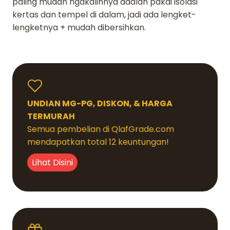
paling mudah ngakalinnya adalah pakai isolasi
kertas dan tempel di dalam, jadi ada lengket-
lengketnya + mudah dibersihkan.
UNDIAN MG-PG, DISKON, & HARGA
TERMURAH
Semua pembelian di QlafGrade.com
mendapatkan total 12 keuntungan!
Lihat Disini