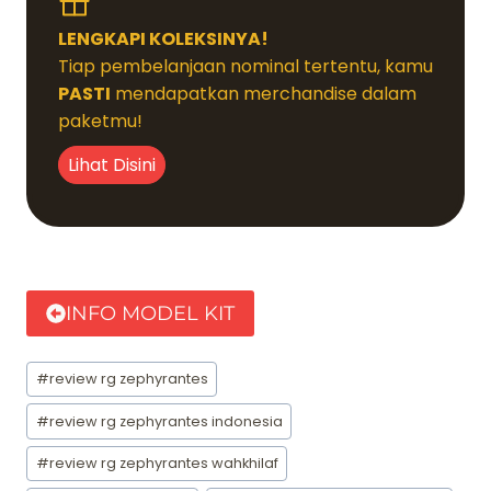
LENGKAPI KOLEKSINYA!
Tiap pembelanjaan nominal tertentu, kamu
PASTI
mendapatkan merchandise dalam
paketmu!
Lihat Disini
INFO MODEL KIT
Post
#
review rg zephyrantes
Tags:
#
review rg zephyrantes indonesia
#
review rg zephyrantes wahkhilaf