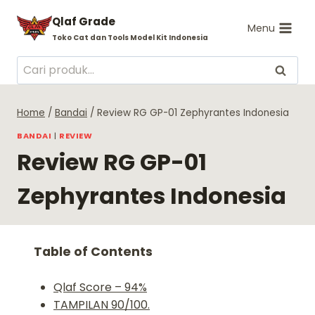
Skip
Qlaf Grade
to
Menu
Toko Cat dan Tools Model Kit Indonesia
content
Pencarian
Cari
untuk:
Home
/
Bandai
/
Review RG GP-01 Zephyrantes Indonesia
BANDAI
|
REVIEW
Review RG GP-01
Zephyrantes Indonesia
Table of Contents
Qlaf Score – 94%
TAMPILAN 90/100.