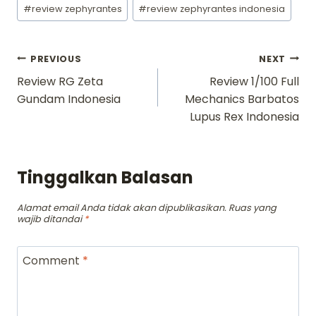
#
review zephyrantes
#
review zephyrantes indonesia
Navigasi
PREVIOUS
NEXT
Review RG Zeta
Review 1/100 Full
pos
Gundam Indonesia
Mechanics Barbatos
Lupus Rex Indonesia
Tinggalkan Balasan
Alamat email Anda tidak akan dipublikasikan.
Ruas yang
wajib ditandai
*
Comment
*