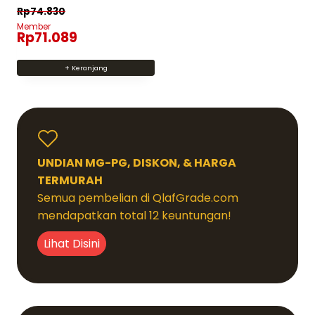
Dinilai
Rp
74.830
5
dari 5
Member
Rp
71.089
+ Keranjang
UNDIAN MG-PG, DISKON, & HARGA
TERMURAH
Semua pembelian di QlafGrade.com
mendapatkan total 12 keuntungan!
Lihat Disini