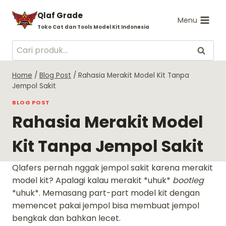
Skip
Qlaf Grade
to
Menu
Toko Cat dan Tools Model Kit Indonesia
content
Pencarian
Cari
untuk:
Home
/
Blog Post
/
Rahasia Merakit Model Kit Tanpa
Jempol Sakit
BLOG POST
Rahasia Merakit Model
Kit Tanpa Jempol Sakit
Qlafers pernah nggak jempol sakit karena merakit
model kit? Apalagi kalau merakit *uhuk*
bootleg
*uhuk*. Memasang part-part model kit dengan
memencet pakai jempol bisa membuat jempol
bengkak dan bahkan lecet.