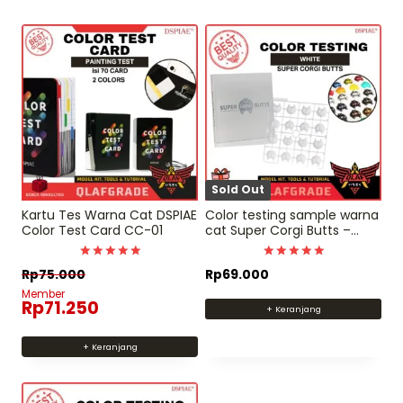
Sold Out
Kartu Tes Warna Cat DSPIAE
Color testing sample warna
Color Test Card CC-01
cat Super Corgi Butts –
white / putih
Dinilai
Dinilai
Rp
75.000
Rp
69.000
5
5
dari 5
dari 5
Member
Rp
71.250
+ Keranjang
+ Keranjang