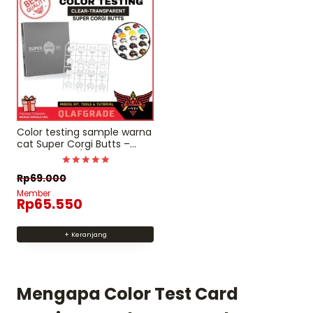
Color testing sample warna
cat Super Corgi Butts –
transparent / clear
Dinilai
Rp
69.000
5
dari 5
Member
Rp
65.550
+ Keranjang
Mengapa Color Test Card