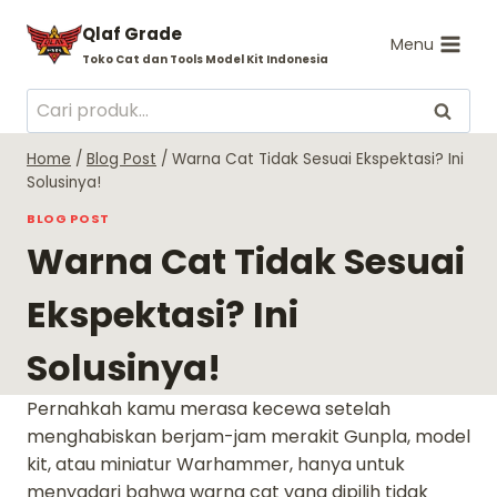
Skip
Qlaf Grade
to
Menu
Toko Cat dan Tools Model Kit Indonesia
content
Pencarian
Cari
untuk:
Home
/
Blog Post
/
Warna Cat Tidak Sesuai Ekspektasi? Ini
Solusinya!
BLOG POST
Warna Cat Tidak Sesuai
Ekspektasi? Ini
Solusinya!
Pernahkah kamu merasa kecewa setelah
menghabiskan berjam-jam merakit Gunpla, model
kit, atau miniatur Warhammer, hanya untuk
menyadari bahwa warna cat yang dipilih tidak