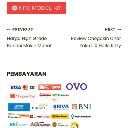
INFO MODEL KIT
Navigasi
PREVIOUS
NEXT
Harga High Grade
Review Chogokin Char
pos
Bandai Makin Mahal!
Zaku II X Hello Kitty
PEMBAYARAN