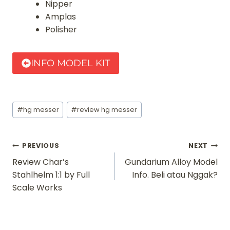
Nipper
Amplas
Polisher
INFO MODEL KIT
Post
#
hg messer
#
review hg messer
Tags:
Navigasi
PREVIOUS
NEXT
Review Char’s
Gundarium Alloy Model
pos
Stahlhelm 1:1 by Full
Info. Beli atau Nggak?
Scale Works