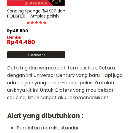
Sanding Sponge 3M SET dan
POLISHER – Amplas polish
Gundam Model Kit Tool
Dinilai
Rp
46.800
4.9735614307932
dari 5
Member
Rp
44.460
+ Keranjang
Detailing dan warna udah termasuk ok. Setara
dengan lini Universal Century yang baru. Tapi juga
ada bagian yang bener-bener polos. Ya itulah
uniknya kit ini. Untuk Qlafers yang mau belajar
scribing, kit ini sangat aku rekomendasikan!
Alat yang dibutuhkan :
Peralatan merakit standar