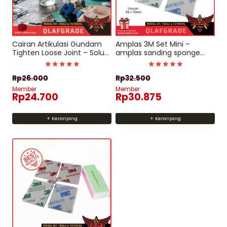
Cairan Artikulasi Gundam
Amplas 3M Set Mini –
Tighten Loose Joint – Solusi
amplas sanding sponge
Anti Letoi Artikulasi Seret
gundam
Enamel Polish Joint
Dinilai
Dinilai
Rp
26.000
Rp
32.500
Strengthener untuk Model
4.98
4.9897959183673
Kit Action Figure Blokees
dari 5
dari 5
Member
Member
Rp
24.700
Rp
30.875
+ Keranjang
+ Keranjang