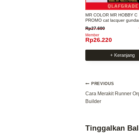
MR COLOR MR HOBBY C 
PROMO cat lacquer gund
kit airbrush
Rp
27.600
Member
Rp
26.220
+ Keranjang
Navigasi
PREVIOUS
Cara Merakit Runner Org
pos
Builder
Tinggalkan Ba