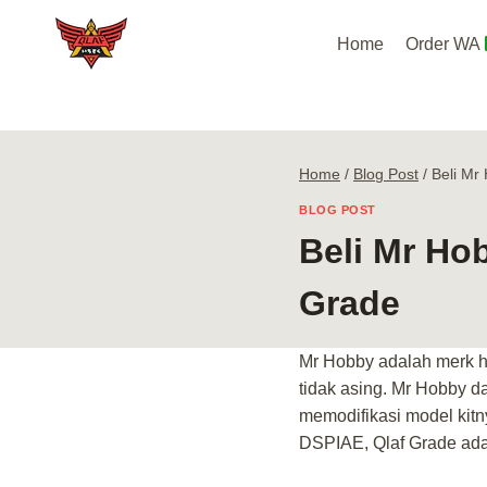
Skip
to
Home
Order WA
content
Home
/
Blog Post
/
Beli Mr
BLOG POST
Beli Mr Ho
Grade
Mr Hobby adalah merk ho
tidak asing. Mr Hobby 
memodifikasi model kitn
DSPIAE, Qlaf Grade ada