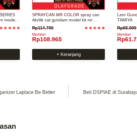
SERIES
SPRAYCAN MR COLOR spray can
Lem Gund
am model
Akrilik cat gundam model kit mr
TAMIYA
hobby
Rp
114.700
Rp
65.000
Dinilai
Dinilai
Member
Member
4.9878048780488
5
Rp
108.965
Rp
61.
dari 5
dari 5
+ Keranjang
anizer Laplace Be Better
Beli DSPIAE di Surabaya
lasan