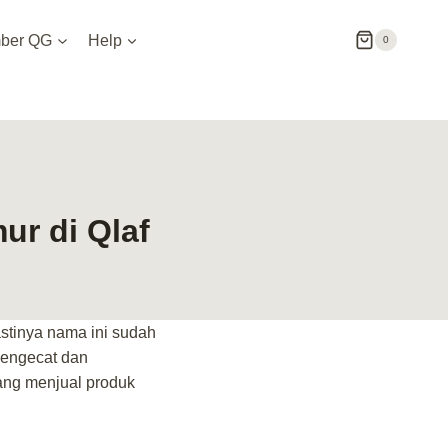
ber QG
Help
0
ur di Qlaf
stinya nama ini sudah
mengecat dan
yang menjual produk