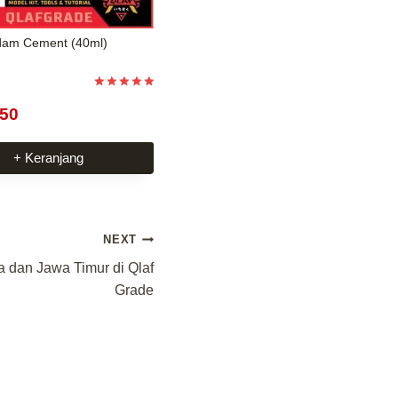
am Cement (40ml)
Dinilai
5
750
dari 5
+ Keranjang
NEXT
 dan Jawa Timur di Qlaf
Grade