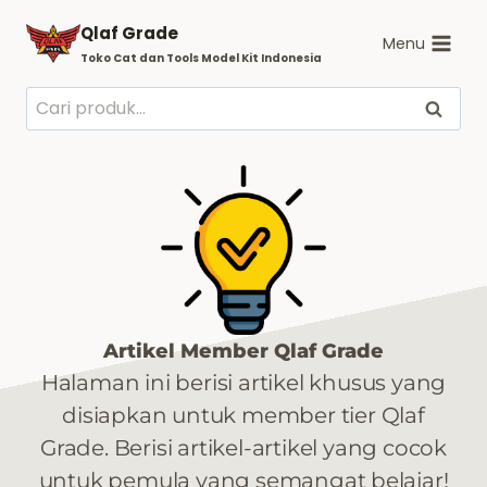
Skip
Qlaf Grade
to
Menu
Toko Cat dan Tools Model Kit Indonesia
content
Pencarian
Cari
untuk:
Artikel Member Qlaf Grade
Halaman ini berisi artikel khusus yang
disiapkan untuk member tier Qlaf
Grade. Berisi artikel-artikel yang cocok
untuk pemula yang semangat belajar!