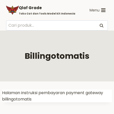
Skip
Qlaf Grade
to
Menu
Toko Cat dan Tools Model Kit Indonesia
content
Pencarian
Cari
untuk:
Billingotomatis
Halaman instruksi pembayaran payment gateway
billingotomatis