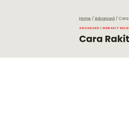
Skip
to
content
Home
/
Advanced
/
Cara 
ADVANCED
|
MERAKIT MODE
Cara Rakit