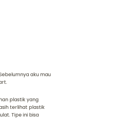
i! Sebelumnya aku mau
rt.
han plastik yang
ih terlihat plastik
at. Tipe ini bisa