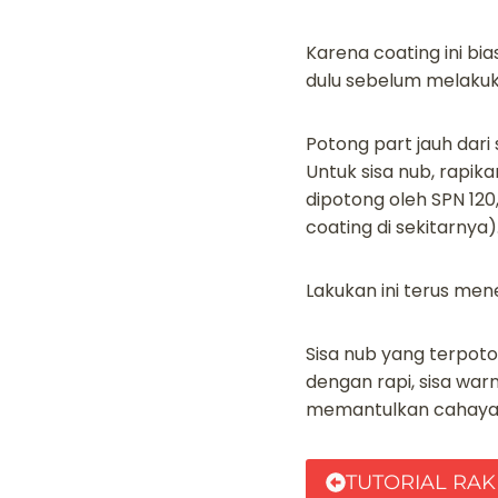
Karena coating ini bi
dulu sebelum melakuka
Potong part jauh dar
Untuk sisa nub, rapik
dipotong oleh SPN 120
coating di sekitarnya)
Lakukan ini terus mene
Sisa nub yang terpot
dengan rapi, sisa warn
memantulkan cahaya. S
TUTORIAL RAK