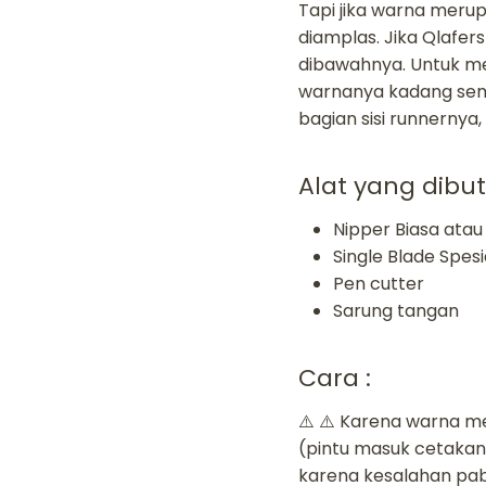
Tapi jika warna meru
diamplas. Jika Qlafe
dibawahnya. Untuk me
warnanya kadang sembur
bagian sisi runnernya,
Alat yang dibu
Nipper Biasa atau 
Single Blade Spes
Pen cutter
Sarung tangan
Cara :
⚠️ ⚠️ Karena warna me
(pintu masuk cetakan p
karena kesalahan pabr