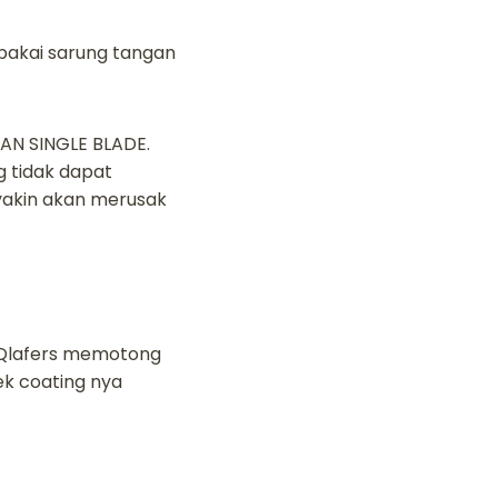
 pakai sarung tangan
AN SINGLE BLADE.
g tidak dapat
 yakin akan merusak
a Qlafers memotong
fek coating nya