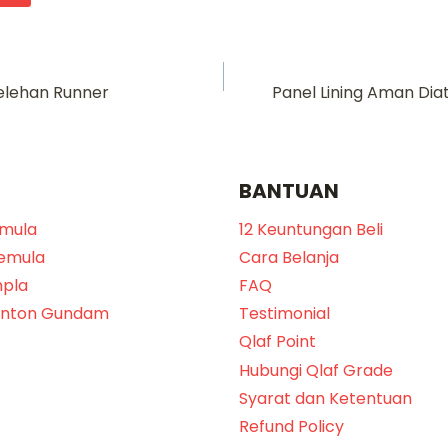
elehan Runner
Panel Lining Aman Di
BANTUAN
emula
12 Keuntungan Beli
Pemula
Cara Belanja
npla
FAQ
onton Gundam
Testimonial
Qlaf Point
Hubungi Qlaf Grade
Syarat dan Ketentuan
Refund Policy