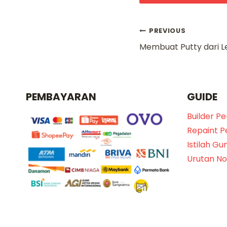
Navigasi
PREVIOUS
Membuat Putty dari L
pos
PEMBAYARAN
GUIDE
Builder P
Repaint 
Istilah Gu
Urutan N