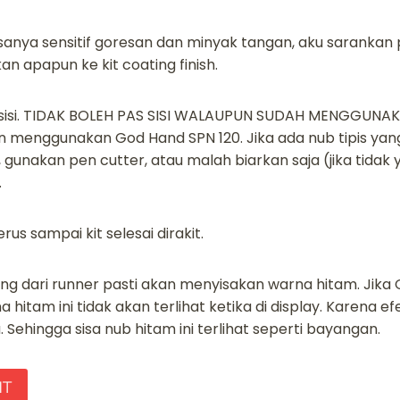
asanya sensitif goresan dan minyak tangan, aku sarankan
n apapun ke kit coating finish.
i sisi. TIDAK BOLEH PAS SISI WALAUPUN SUDAH MENGGUNAK
an menggunakan God Hand SPN 120. Jika ada nub tipis yan
, gunakan pen cutter, atau malah biarkan saja (jika tidak
.
rus sampai kit selesai dirakit.
ong dari runner pasti akan menyisakan warna hitam. Jik
a hitam ini tidak akan terlihat ketika di display. Karena e
ehingga sisa nub hitam ini terlihat seperti bayangan.
IT