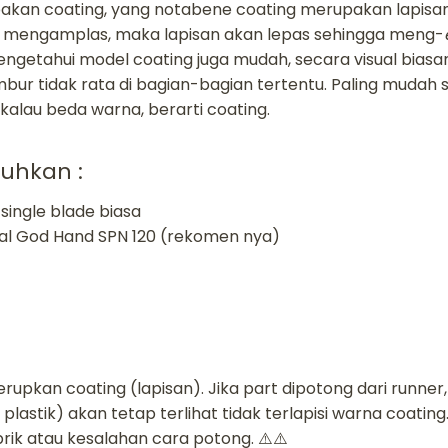
pakan coating, yang notabene coating merupakan lapisan,
rs mengamplas, maka lapisan akan lepas sehingga meng-
ngetahui model coating juga mudah, secara visual biasan
 tidak rata di bagian-bagian tertentu. Paling mudah si cu
 kalau beda warna, berarti coating.
tuhkan :
single blade biasa
ial God Hand SPN 120 (rekomen nya)
rupkan coating (lapisan). Jika part dipotong dari runne
lastik) akan tetap terlihat tidak terlapisi warna coating.
ik atau kesalahan cara potong. ⚠️⚠️