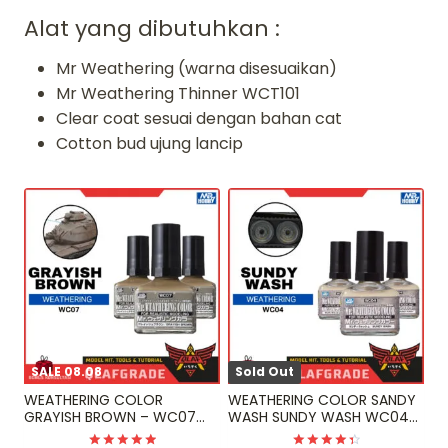
Alat yang dibutuhkan :
Mr Weathering (warna disesuaikan)
Mr Weathering Thinner WCT101
Clear coat sesuai dengan bahan cat
Cotton bud ujung lancip
SALE 08.08
Sold Out
WEATHERING COLOR
WEATHERING COLOR SANDY
GRAYISH BROWN – WC07
WASH SUNDY WASH WC04
WC 07 Mr Hobby
WC 04 Mr Hobby