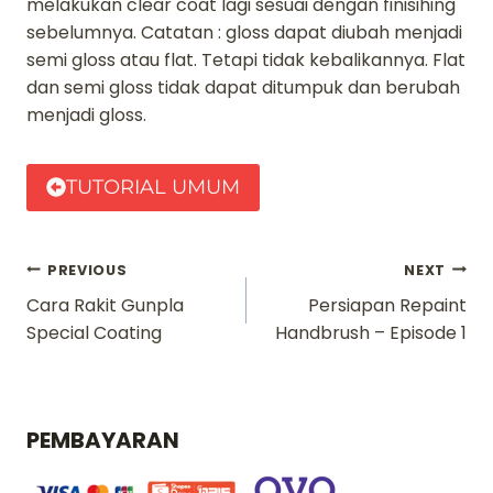
melakukan clear coat lagi sesuai dengan finisihing
sebelumnya. Catatan : gloss dapat diubah menjadi
semi gloss atau flat. Tetapi tidak kebalikannya. Flat
dan semi gloss tidak dapat ditumpuk dan berubah
menjadi gloss.
TUTORIAL UMUM
Navigasi
PREVIOUS
NEXT
Cara Rakit Gunpla
Persiapan Repaint
pos
Special Coating
Handbrush – Episode 1
PEMBAYARAN