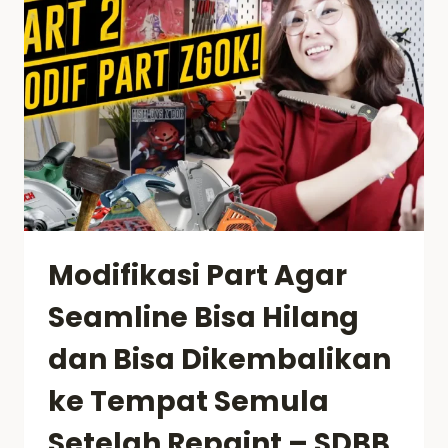
Z’GOK
–
PART
3
Modifikasi Part Agar
Seamline Bisa Hilang
dan Bisa Dikembalikan
ke Tempat Semula
Setelah Repaint – SDBB