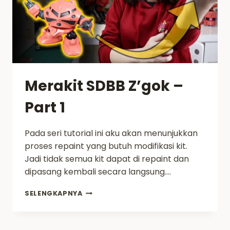
SETELAH
REPAINT
–
SDBB
Z’GOK
PART
2
Merakit SDBB Z’gok –
Part 1
Pada seri tutorial ini aku akan menunjukkan
proses repaint yang butuh modifikasi kit.
Jadi tidak semua kit dapat di repaint dan
dipasang kembali secara langsung….
MERAKIT
SELENGKAPNYA
SDBB
Z’GOK
–