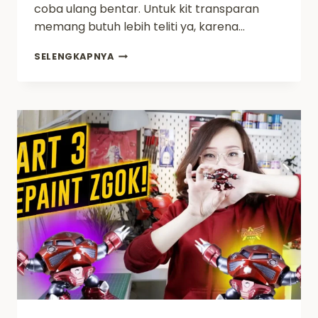
coba ulang bentar. Untuk kit transparan
memang butuh lebih teliti ya, karena…
MENGHILANGKAN
SELENGKAPNYA
NUB
DAN
STRESS
MARK
CLEAR
KIT
–
PART
2