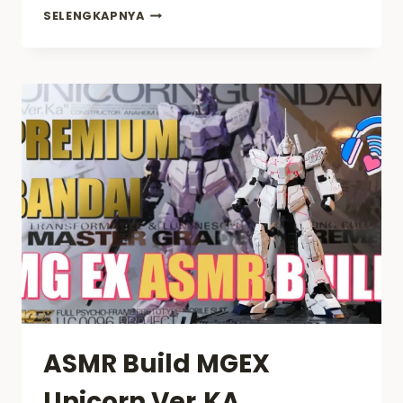
PG
SELENGKAPNYA
UNLEASHED
NU
GUNDAM:
1/60
SCALE
AKHIRNYA
HADIR!
ASMR Build MGEX
Unicorn Ver.KA