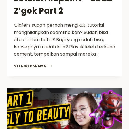
Z’gok Part 2
Qlafers sudah pernah mengikuti tutorial
menghilangkan seamline kan? Sudah bisa
atau belum hehe? Bagi yang sudah bisa,
konsepnya mudah kan? Plastik leleh terkena
cement, tempelkan sampai mereka…
MODIFIKASI
SELENGKAPNYA
PART
AGAR
SEAMLINE
BISA
HILANG
DAN
BISA
DIKEMBALIKAN
KE
TEMPAT
SEMULA