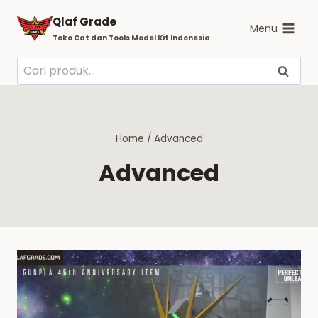
Skip
Qlaf Grade
to
Menu
Toko Cat dan Tools Model Kit Indonesia
content
Pencarian
Cari
untuk:
Home
/
Advanced
Advanced