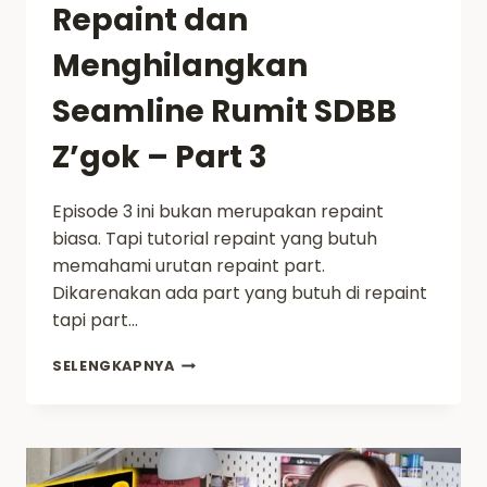
Repaint dan
Menghilangkan
Seamline Rumit SDBB
Z’gok – Part 3
Episode 3 ini bukan merupakan repaint
biasa. Tapi tutorial repaint yang butuh
memahami urutan repaint part.
Dikarenakan ada part yang butuh di repaint
tapi part…
REPAINT
SELENGKAPNYA
DAN
MENGHILANGKAN
SEAMLINE
RUMIT
SDBB