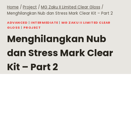
Skip
Home
/
Project
/
MG Zaku II Limited Clear Gloss
/
to
Menghilangkan Nub dan Stress Mark Clear Kit – Part 2
content
ADVANCED
|
INTERMEDIATE
|
MG ZAKU II LIMITED CLEAR
GLOSS
|
PROJECT
Menghilangkan Nub
dan Stress Mark Clear
Kit – Part 2