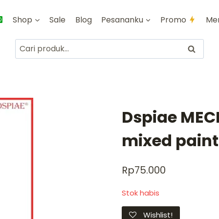
Shop
Sale
Blog
Pesananku
Promo
Me
Pencarian
Cari
untuk:
Dspiae MEC
mixed paint
Rp
75.000
Stok habis
Wishlist!