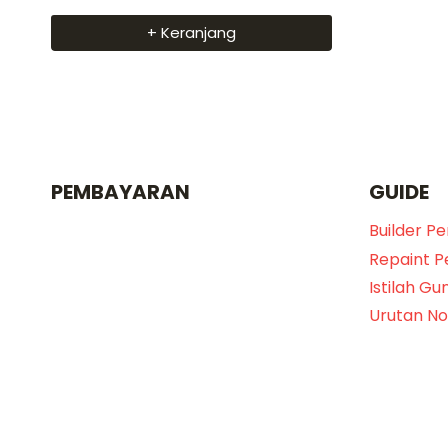
+ Keranjang
PEMBAYARAN
GUIDE
Builder P
Repaint 
Istilah Gu
Urutan N