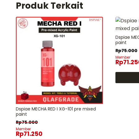
Produk Terkait
Dspiae MEC
paint
Rp
75.000
Member
Rp
71.25
Dspiae MECHA RED I XG-101 pre mixed
paint
Rp
75.000
Member
Rp
71.250