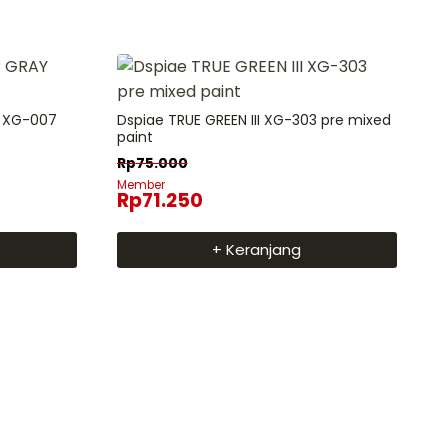
 XG-007
Dspiae TRUE GREEN III XG-303 pre mixed
paint
Rp
75.000
Member
Rp
71.250
+ Keranjang