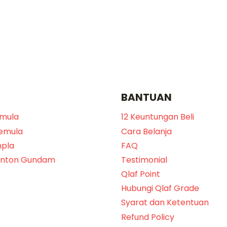
BANTUAN
emula
12 Keuntungan Beli
Pemula
Cara Belanja
npla
FAQ
onton Gundam
Testimonial
Qlaf Point
Hubungi Qlaf Grade
Syarat dan Ketentuan
Refund Policy