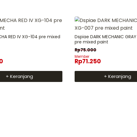
HA RED IV XG-104 pre mixed
Dspiae DARK MECHANIC GRAY
pre mixed paint
Rp
75.000
Member
0
Rp
71.250
+ Keranjang
+ Keranjang