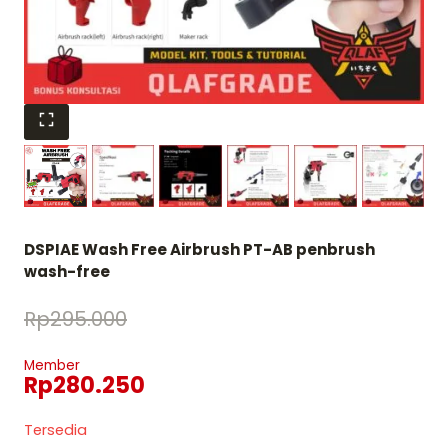
DSPIAE Wash Free Airbrush PT-AB penbrush
wash-free
Rp
295.000
Member
Rp
280.250
Tersedia