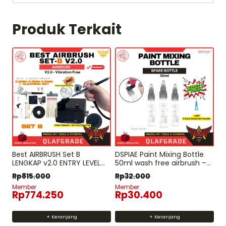
Produk Terkait
Best AIRBRUSH Set B
DSPIAE Paint Mixing Bottle
LENGKAP v2.0 ENTRY LEVEL
50ml wash free airbrush –
100 – free filter watertrap
spare bottle dedicated
Rp
815.000
Rp
32.000
mini kompresor cat hobby
airbrush sekali pakai
Member
Member
penbrush painting figure
Rp
774.250
Rp
30.400
gundam statue dekorasi
make up
+ Keranjang
+ Keranjang