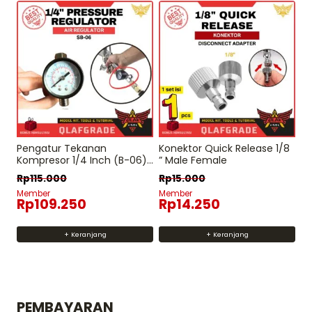
Pengatur Tekanan
Konektor Quick Release 1/8
Kompresor 1/4 Inch (B-06)
” Male Female
Adjustable Gauge + Lock
Rp
115.000
Rp
15.000
Member
Member
Rp
109.250
Rp
14.250
+ Keranjang
+ Keranjang
PEMBAYARAN