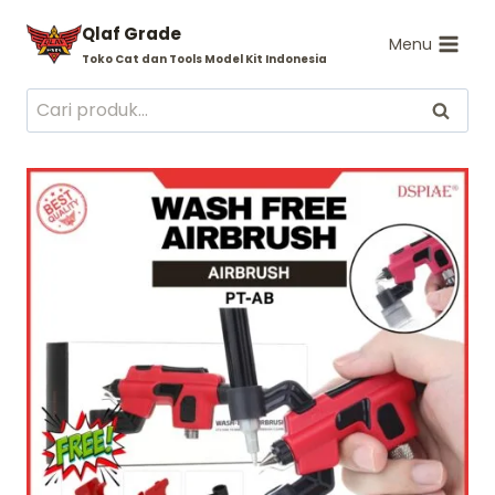
Skip
Qlaf Grade
to
Menu
Toko Cat dan Tools Model Kit Indonesia
content
Pencarian
Cari
untuk: