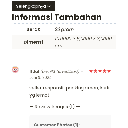
Selengkapnya
Informasi Tambahan
Berat
23 gram
10,0000 × 8,0000 × 3,0000
Dimensi
cm
Ifdal
(pemilik terverifikasi)
–
Juni 9, 2024
Dinilai
5
dari 5
seller responsif, packing aman, kurir
yg lemot
— Review Images (1) —
Customer Photos (1):