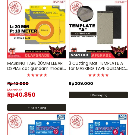
Sold Out
MASKING TAPE 20MM LEBAR
3 Cutting Mat TEMPLATE A
DSPIAE cat gundam model
for MASKING TAPE GUIDANCE
kit airbrush hand brush
easy pattern dspiae
Dinilai
Dinilai
Rp
43.000
Rp
209.000
5
5
dari 5
dari 5
Member
Rp
40.850
+ Keranjang
+ Keranjang