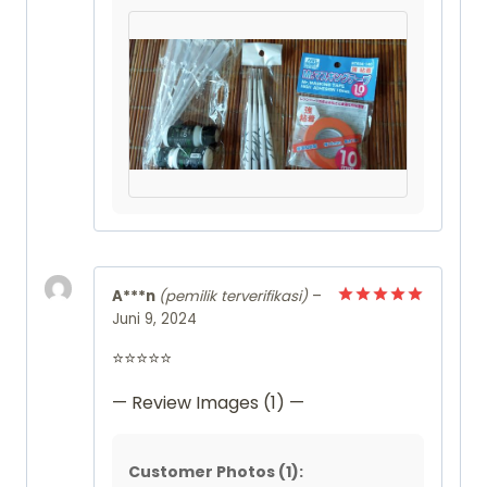
A***n
(pemilik terverifikasi)
–
Juni 9, 2024
Dinilai
5
dari 5
⭐⭐⭐⭐⭐
— Review Images (1) —
Customer Photos (1):