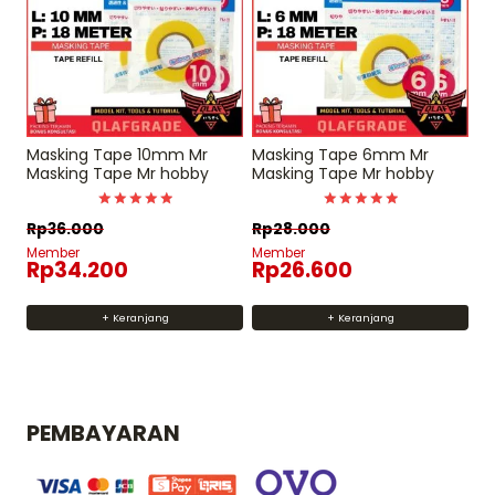
Masking Tape 10mm Mr
Masking Tape 6mm Mr
Masking Tape Mr hobby
Masking Tape Mr hobby
Dinilai
Dinilai
Rp
36.000
Rp
28.000
5
5
dari 5
dari 5
Member
Member
Rp
34.200
Rp
26.600
+ Keranjang
+ Keranjang
PEMBAYARAN