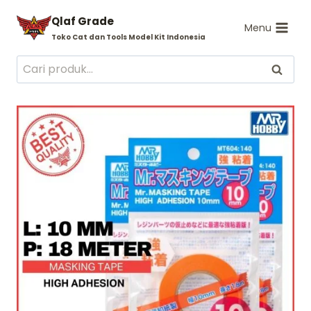
Skip
Qlaf Grade
to
Menu
Toko Cat dan Tools Model Kit Indonesia
content
Pencarian
Cari
untuk: