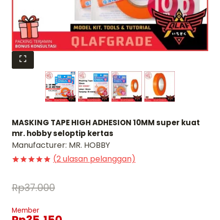
MASKING TAPE HIGH ADHESION 10MM super kuat
mr. hobby seloptip kertas
Manufacturer:
MR. HOBBY
(
2
ulasan pelanggan)
Peringkat
1
5
dari 5
Rp
37.000
berdasarkan
penilaian
pelanggan
Member
Rp
35.150