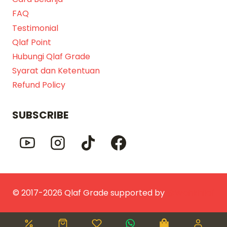
FAQ
Testimonial
Qlaf Point
Hubungi Qlaf Grade
Syarat dan Ketentuan
Refund Policy
SUBSCRIBE
© 2017-2026 Qlaf Grade supported by
@Wahkhilaf