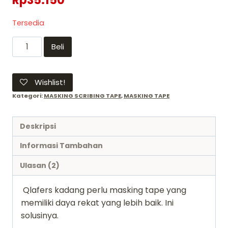
Tersedia
Kuantitas
Beli
MASKING
TAPE
HIGH
Wishlist!
ADHESION
Kategori:
MASKING SCRIBING TAPE
,
MASKING TAPE
10MM
super
Deskripsi
kuat
mr.
Informasi Tambahan
hobby
Ulasan (2)
seloptip
kertas
Qlafers kadang perlu masking tape yang
memiliki daya rekat yang lebih baik. Ini
solusinya.