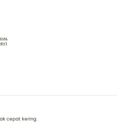
CIAL
16Y)
ak cepat kering.