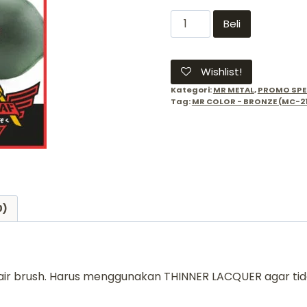
Kuantitas
Beli
MR
METAL
COLOR
Wishlist!
BRONZE
Kategori:
MR METAL
,
PROMO SPE
MC216Y
Tag:
MR COLOR - BRONZE (MC-2
0)
air brush. Harus menggunakan THINNER LACQUER agar tid