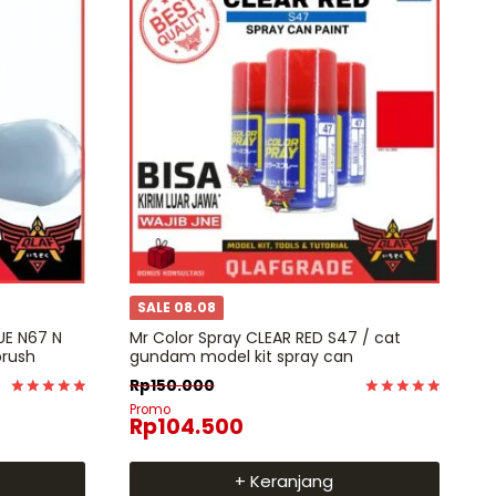
SALE 08.08
UE N67 N
Mr Color Spray CLEAR RED S47 / cat
brush
gundam model kit spray can
Rp
150.000
Dinilai
Dinilai
Promo
Rp
104.500
5
5
dari 5
dari 5
+ Keranjang