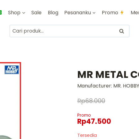
Shop
Sale
Blog
Pesananku
Promo
Me
Pencarian
Cari
untuk:
MR METAL C
Manufacturer:
MR. HOBB
Rp
68.000
Promo
Rp
47.500
Tersedia