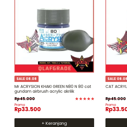
SALE 08.08
SALE 08.0
Mr ACRYSION KHAKI GREEN N80 N 80 cat
CAT ACRYL
gundam airbrush acrylic akrilik
Rp
45.000
Rp
45.000
Dinilai
Promo
Promo
Rp
33.500
Rp
33.5
5
dari 5
+ Keranjang