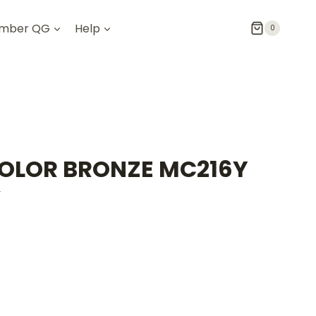
mber QG
Help
0
OLOR BRONZE MC216Y
Y