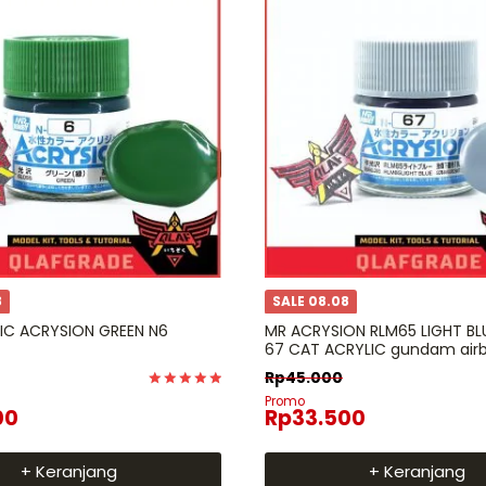
8
SALE 08.08
IC ACRYSION GREEN N6
MR ACRYSION RLM65 LIGHT BL
67 CAT ACRYLIC gundam air
Rp
45.000
Dinilai
Promo
00
Rp
33.500
5
dari 5
+ Keranjang
+ Keranjang