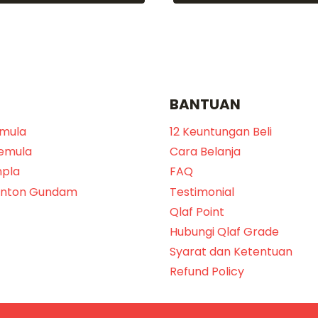
BANTUAN
emula
12 Keuntungan Beli
Pemula
Cara Belanja
npla
FAQ
onton Gundam
Testimonial
Qlaf Point
Hubungi Qlaf Grade
Syarat dan Ketentuan
Refund Policy