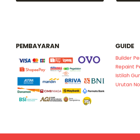
PEMBAYARAN
GUIDE
Builder P
Repaint 
Istilah Gu
Urutan N