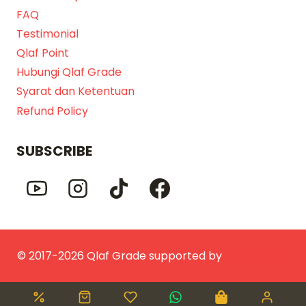
FAQ
Testimonial
Qlaf Point
Hubungi Qlaf Grade
Syarat dan Ketentuan
Refund Policy
SUBSCRIBE
© 2017-2026 Qlaf Grade supported by
@Wahkhilaf