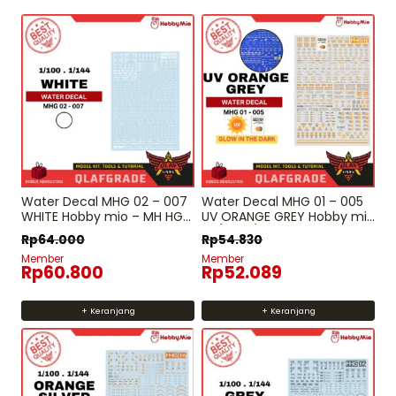
Water Decal MHG 02 – 007
Water Decal MHG 01 – 005
WHITE Hobby mio – MH HG
UV ORANGE GREY Hobby mio
RG Decal gundam
– 1/144 1/100 High Res.
Rp
64.000
Rp
54.830
Water Slide Decal gundam
Member
Member
Rp
60.800
Rp
52.089
+ Keranjang
+ Keranjang