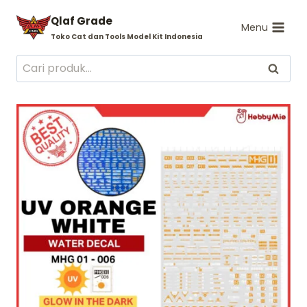
Skip
Qlaf Grade
to
Menu
Toko Cat dan Tools Model Kit Indonesia
content
Pencarian
Cari
untuk: