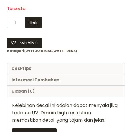
Tersedia
Kuantitas
Beli
Water
Decal
MHG
Wishlist!
01-
Kategori:
UV FLUO DECAL
,
WATER DECAL
006
UV
Deskripsi
ORANGE
WHITE
Informasi Tambahan
Hobby
Ulasan (0)
mio
-
Kelebihan decal ini adalah dapat menyala jika
1/144
terkena UV. Desain high resolution
1/100
memastikan detail yang tajam dan jelas.
High
Res.