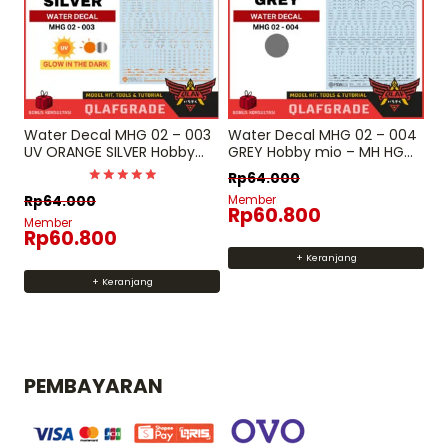
Water Decal MHG 02 – 003
Water Decal MHG 02 – 004
UV ORANGE SILVER Hobby
GREY Hobby mio – MH HG
mio – MH HG RG Decal
RG Decal gundam
Rp
64.000
gundam
Dinilai
Member
Rp
64.000
5
Rp
60.800
dari 5
Member
Rp
60.800
+ Keranjang
+ Keranjang
PEMBAYARAN