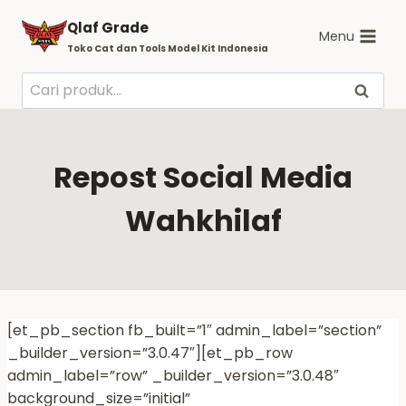
Skip
Qlaf Grade
to
Menu
Toko Cat dan Tools Model Kit Indonesia
content
Pencarian
Cari
untuk:
Repost Social Media
Wahkhilaf
[et_pb_section fb_built=”1″ admin_label=”section”
_builder_version=”3.0.47″][et_pb_row
admin_label=”row” _builder_version=”3.0.48″
background_size=”initial”