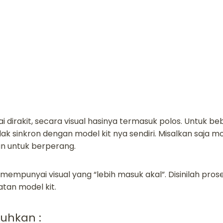
ai dirakit, secara visual hasinya termasuk polos. Untuk be
idak sinkron dengan model kit nya sendiri. Misalkan saja m
n untuk berperang.
r mempunyai visual yang “lebih masuk akal”. Disinilah pr
tan model kit.
tuhkan :