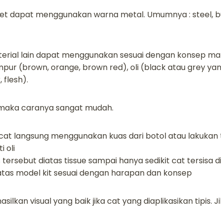
et dapat menggunakan warna metal. Umumnya : steel, bur
erial lain dapat menggunakan sesuai dengan konsep mat
ur (brown, orange, brown red), oli (black atau grey yan
, flesh).
, maka caranya sangat mudah.
a cat langsung menggunakan kuas dari botol atau lakukan t
 oli
tersebut diatas tissue sampai hanya sedikit cat tersisa d
atas model kit sesuai dengan harapan dan konsep
silkan visual yang baik jika cat yang diaplikasikan tipis. J