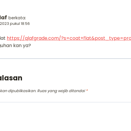
laf
berkata:
 2023 pukul 18:56
lat
https://qlafgrade.com/?s=coat+flat&post_type=pr
guhan kan ya?
alasan
kan dipublikasikan.
Ruas yang wajib ditandai
*