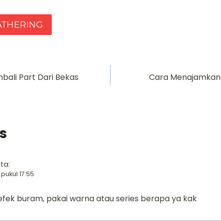
ATHERING
ali Part Dari Bekas
Cara Menajamkan 
s
ta:
 pukul 17:55
 efek buram, pakai warna atau series berapa ya kak