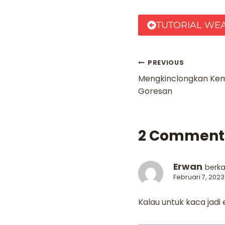
TUTORIAL WE
Navigasi
PREVIOUS
Mengkinclongkan Kemb
pos
Goresan
2 Comment
Erwan
berka
Februari 7, 2023
Kalau untuk kaca jadi