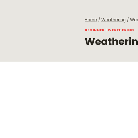
Skip
to
content
Home
/
Weathering
/
Wea
BEGINNER
|
WEATHERING
Weatherin