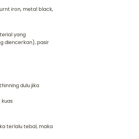
nt iron, metal black,
erial yang
g diencerkan), pasir
hinning dulu jika
i kuas
ika terlalu tebal, maka