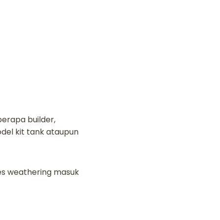
berapa builder,
odel kit tank ataupun
oses weathering masuk