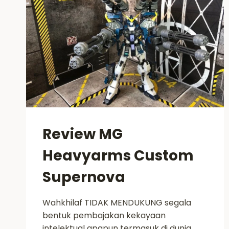
Review MG
Heavyarms Custom
Supernova
Wahkhilaf TIDAK MENDUKUNG segala
bentuk pembajakan kekayaan
intelektual apapun termasuk di dunia