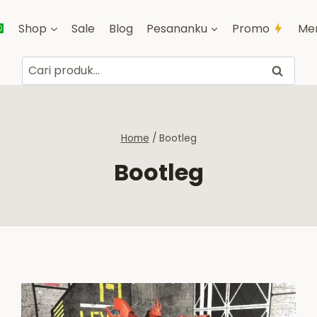
Shop
Sale
Blog
Pesananku
Promo
Me
Pencarian
Cari
untuk:
Home
/
Bootleg
Bootleg