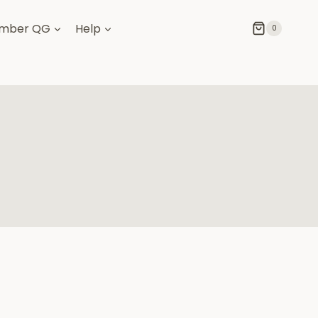
mber QG
Help
0