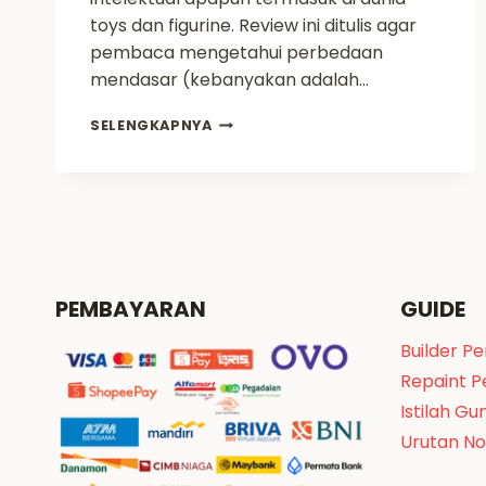
toys dan figurine. Review ini ditulis agar
pembaca mengetahui perbedaan
mendasar (kebanyakan adalah…
REVIEW
SELENGKAPNYA
MG
HEAVYARMS
CUSTOM
SUPERNOVA
PEMBAYARAN
GUIDE
Builder P
Repaint 
Istilah Gu
Urutan N