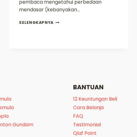
pembaca mengetahui perbedaan
mendasar (kebanyakan…
REVIEW
SELENGKAPNYA
[BOOTLEG]
1/100
SAZABI
VER.
KA
BANTUAN
emula
12 Keuntungan Beli
Pemula
Cara Belanja
npla
FAQ
onton Gundam
Testimonial
Qlaf Point