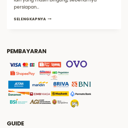
persiapan…
PERSIAPAN
SELENGKAPNYA
MERAKIT
SEBELUM
REPAINT
GUNPLA
–
PEMBAYARAN
PROJECT
RX
78
EPISODE
1
GUIDE