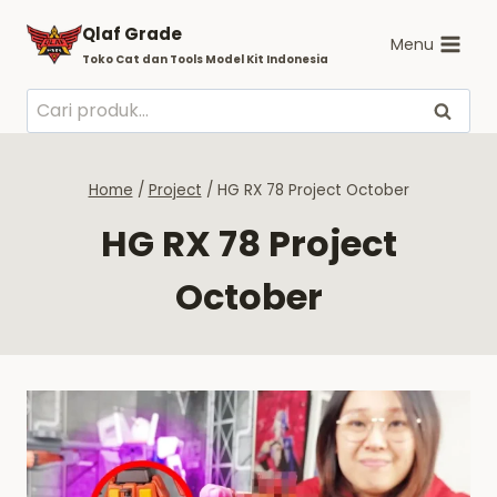
Skip
Qlaf Grade
to
Menu
Toko Cat dan Tools Model Kit Indonesia
content
Pencarian
Cari
untuk:
Home
/
Project
/
HG RX 78 Project October
HG RX 78 Project
October