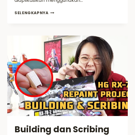
diaplikasikan menggunakan…
PROSES
SELENGKAPNYA
REPAINT
HG
RX
78
–
PROJECT
RX
78
EPISODE
3
Building dan Scribing