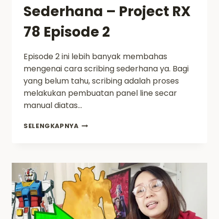
Sederhana – Project RX
78 Episode 2
Episode 2 ini lebih banyak membahas
mengenai cara scribing sederhana ya. Bagi
yang belum tahu, scribing adalah proses
melakukan pembuatan panel line secar
manual diatas…
BUILDING
SELENGKAPNYA
DAN
SCRIBING
SEDERHANA
–
PROJECT
RX
78
EPISODE
2