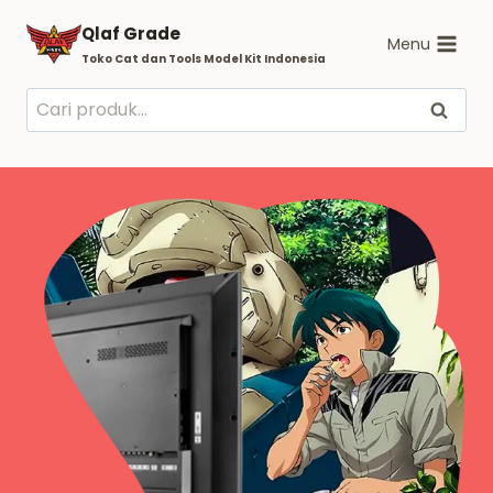
Skip
Qlaf Grade
to
Menu
Toko Cat dan Tools Model Kit Indonesia
content
Pencarian
Cari
untuk: