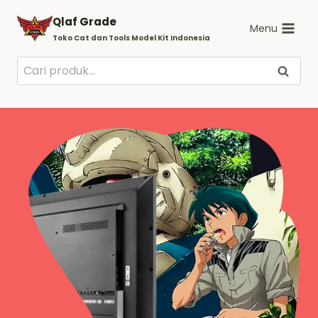
Skip
Qlaf Grade
to
Menu
Toko Cat dan Tools Model Kit Indonesia
content
Pencarian
Cari
untuk: