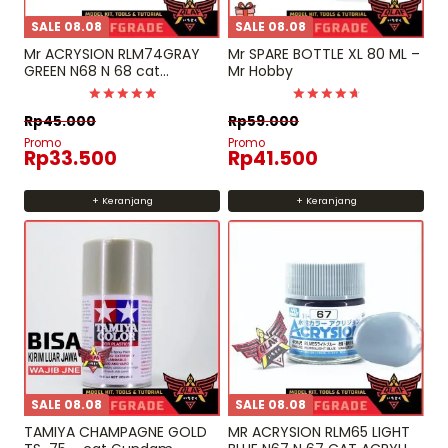
SALE 08.08
SALE 08.08
Mr ACRYSION RLM74GRAY
Mr SPARE BOTTLE XL 80 ML –
GREEN N68 N 68 cat
Mr Hobby
gundam model kit airbrush
Dinilai
Dinilai
Rp
45.000
Rp
59.000
5
4.75
dari 5
dari 5
Promo
Promo
Rp
33.500
Rp
41.500
+ Keranjang
+ Keranjang
SALE 08.08
SALE 08.08
TAMIYA CHAMPAGNE GOLD
MR ACRYSION RLM65 LIGHT