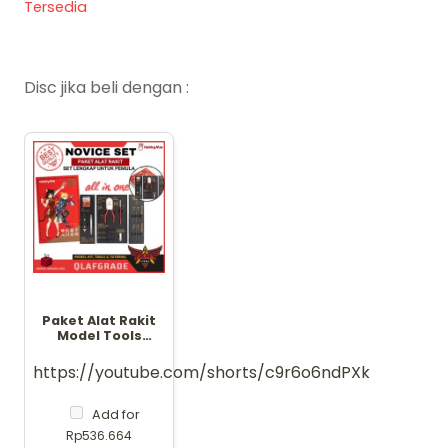
Tersedia
Disc jika beli dengan :
Paket Alat Rakit
Model Tools
NOVICE SET Hobby
mio - nipper
https://youtube.com/shorts/c9r6o6ndPXk
pinset cutter
pembuka part
pinset runner
Add for
Rp
536.664