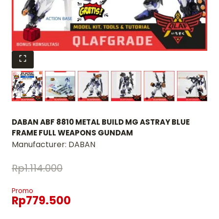
DABAN ABF 8810 METAL BUILD MG ASTRAY BLUE
FRAME FULL WEAPONS GUNDAM
Manufacturer:
DABAN
Rp
1.114.000
Promo
Rp
779.500