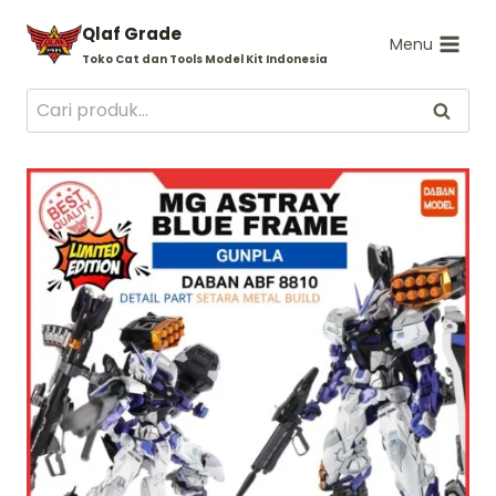
Skip
Qlaf Grade
to
Menu
Toko Cat dan Tools Model Kit Indonesia
content
Pencarian
Cari
untuk: