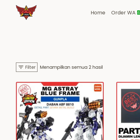
Skip
to
Home
Order WA
content
Diurutkan
Filter
Menampilkan semua 2 hasil
menurut
yang
terbaru