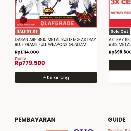
SALE 08.08
Sold Out
DABAN ABF 8810 METAL BUILD MG ASTRAY
ASTRAY RE
BLUE FRAME FULL WEAPONS GUNDAM
8812 METAL
Rp
1.114.000
Rp
698.80
Promo
Rp
779.500
+ Keranjang
PEMBAYARAN
GUIDE
Builder P