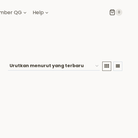
mber QG
Help
0