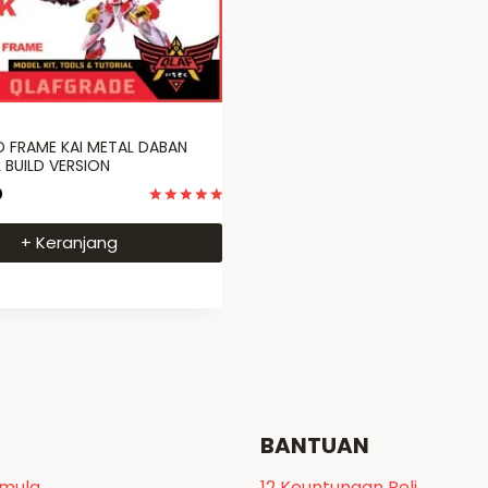
D FRAME KAI METAL DABAN
 BUILD VERSION
0
Dinilai
5
+ Keranjang
dari 5
BANTUAN
emula
12 Keuntungan Beli