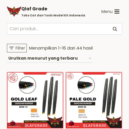
Skip
Qlaf Grade
to
Menu
Toko Cat dan Tools Model Kit Indonesia
content
Pencarian
Cari
untuk:
Diurutkan
Filter
Menampilkan 1–16 dari 44 hasil
menurut
yang
terbaru
Sold Out