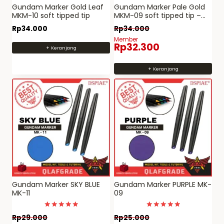
Gundam Marker Gold Leaf
Gundam Marker Pale Gold
MKM-10 soft tipped tip
MKM-09 soft tipped tip –
marker hobby acrylic
Rp
34.000
Rp
34.000
dspiae
Member
Rp
32.300
+ Keranjang
+ Keranjang
Gundam Marker SKY BLUE
Gundam Marker PURPLE MK-
MK-11
09
Dinilai
Dinilai
Rp
29.000
Rp
25.000
5
5