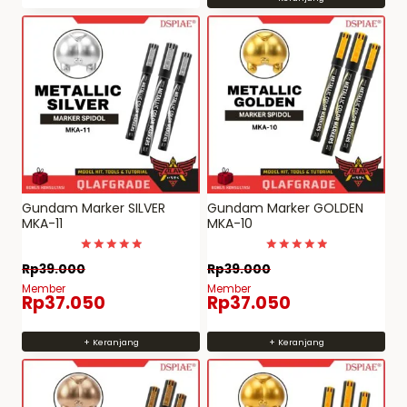
Gundam Marker SILVER
Gundam Marker GOLDEN
MKA-11
MKA-10
Dinilai
Dinilai
Rp
39.000
Rp
39.000
5
4.9846153846154
dari 5
dari 5
Member
Member
Rp
37.050
Rp
37.050
+ Keranjang
+ Keranjang