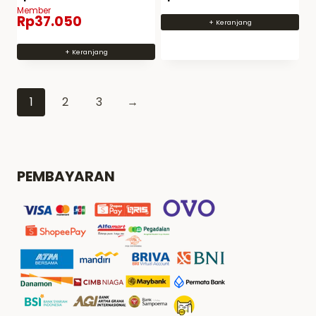
Member
Rp
37.050
+ Keranjang
+ Keranjang
1
2
3
→
PEMBAYARAN