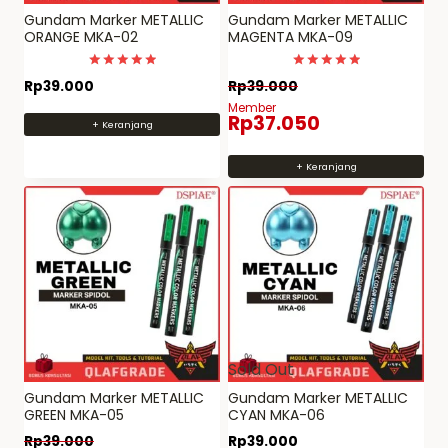
Gundam Marker METALLIC
Gundam Marker METALLIC
ORANGE MKA-02
MAGENTA MKA-09
Dinilai
Dinilai
Rp
39.000
Rp
39.000
5
5
dari 5
dari 5
Member
Rp
37.050
+ Keranjang
+ Keranjang
Sold Out
Gundam Marker METALLIC
Gundam Marker METALLIC
GREEN MKA-05
CYAN MKA-06
Rp
39.000
Rp
39.000