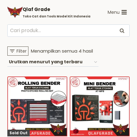
Skip
Qlaf Grade
to
Menu
Toko Cat dan Tools Model Kit Indonesia
content
Pencarian
Cari
untuk:
Diurutkan
Filter
Menampilkan semua 4 hasil
menurut
yang
terbaru
Sold Out