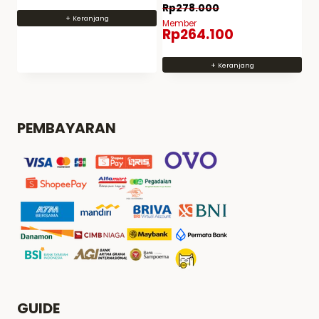
Dinilai
Rp
278.000
5
+ Keranjang
dari 5
Member
Rp
264.100
+ Keranjang
PEMBAYARAN
GUIDE