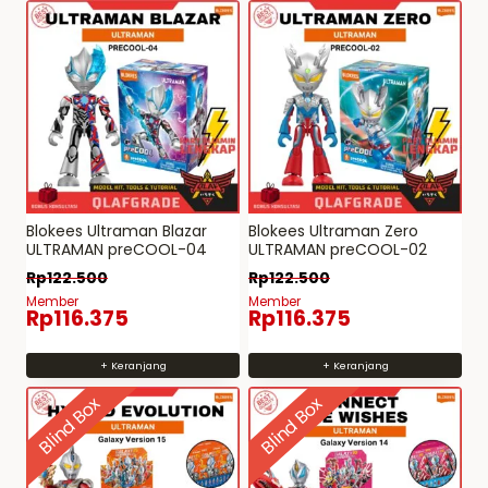
Blokees Ultraman Blazar
Blokees Ultraman Zero
ULTRAMAN preCOOL-04
ULTRAMAN preCOOL-02
Rp
122.500
Rp
122.500
Member
Member
Rp
116.375
Rp
116.375
+ Keranjang
+ Keranjang
Blind Box
Blind Box