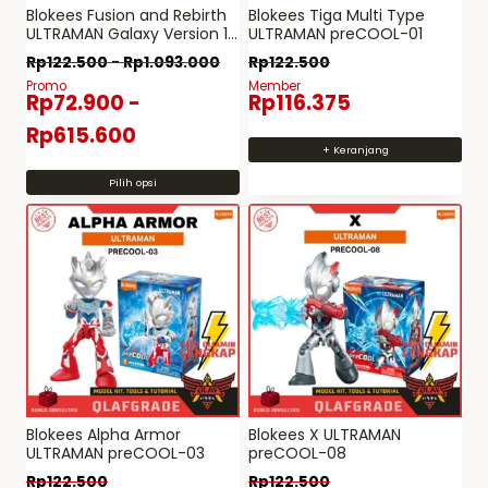
Blokees Fusion and Rebirth
Blokees Tiga Multi Type
ULTRAMAN Galaxy Version 16
ULTRAMAN preCOOL-01
Blind Box
Rp
122.500
-
Rp
1.093.000
Rp
122.500
Promo
Member
Rp
72.900
-
Rp
116.375
Rp
615.600
+ Keranjang
Pilih opsi
Produk
ini
memiliki
beberapa
varian.
Pilihan
ini
dapat
diambil
Blokees Alpha Armor
Blokees X ULTRAMAN
di
ULTRAMAN preCOOL-03
preCOOL-08
halaman
Rp
122.500
Rp
122.500