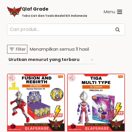
Skip
Qlaf Grade
to
Menu
Toko Cat dan Tools Model Kit Indonesia
content
Pencarian
Cari
untuk:
Diurutkan
Filter
Menampilkan semua 11 hasil
menurut
yang
terbaru