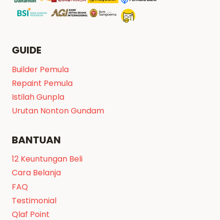
di
halaman
produk
GUIDE
Builder Pemula
Repaint Pemula
Istilah Gunpla
Urutan Nonton Gundam
BANTUAN
12 Keuntungan Beli
Cara Belanja
FAQ
Testimonial
Qlaf Point