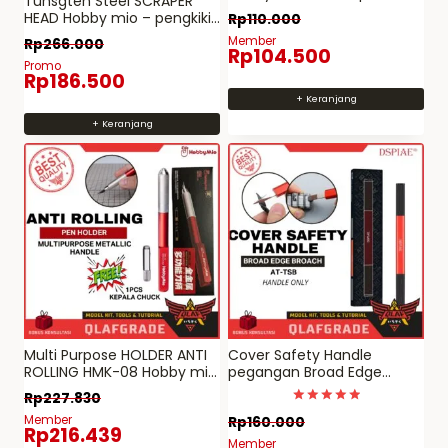
Tunsgten Steel SCRAPER
pegangan mata scriber
halaman
HEAD Hobby mio – pengkikis
Rp
110.000
scraper
sudut with three corners
produk
Member
Rp
266.000
mata serut bevel pingul
Rp
104.500
Promo
Rp
186.500
+ Keranjang
+ Keranjang
Multi Purpose HOLDER ANTI
Cover Safety Handle
ROLLING HMK-08 Hobby mio
pegangan Broad Edge
– Metallic Handle knife saw
Broach AT-TSB
Rp
227.830
scriber scaper cutter
Dinilai
Member
Rp
160.000
5.00
Rp
216.439
dari 5
Member