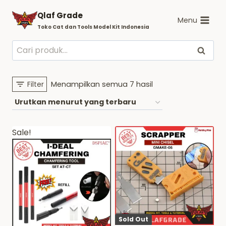
Skip
Qlaf Grade
to
Menu
Toko Cat dan Tools Model Kit Indonesia
content
Pencarian
Cari
untuk:
Diurutkan
Filter
Menampilkan semua 7 hasil
menurut
yang
terbaru
Sale!
Sold Out