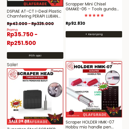
Scrapper Mini Chisel
GMAKE-06 – Tools gundam
DSPIAE AT-CT I-Deal Plastic
DIY penghilang nub mark
Chamfering PERAPI LUBANG
mini
SCRAPER
Dinilai
Rp
92.830
Rp
43.000
-
Rp
335.000
5
dari 5
Promo
Rp
35.750
-
+ Keranjang
Rp
251.500
Pilih opsi
Produk
Sale!
ini
memiliki
beberapa
varian.
Pilihan
ini
dapat
diambil
SALE 08.08
Scraper HOLDER HMK-07
di
Hobby mio handle pen