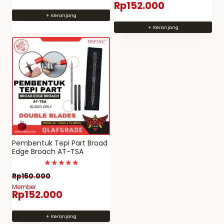
Rp
152.000
+ Keranjang
+ Keranjang
Pembentuk Tepi Part Broad
Edge Broach AT-TSA
Dinilai
Rp
160.000
5.00
dari 5
Member
Rp
152.000
+ Keranjang