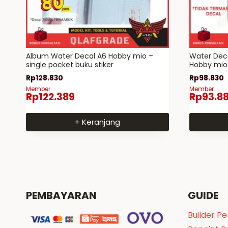
Album Water Decal A6 Hobby mio –
Water Deca
single pocket buku stiker
Hobby mio 
decal
Rp
128.830
Rp
98.830
Member
Member
Rp
122.389
Rp
93.8
+ Keranjang
PEMBAYARAN
GUIDE
Builder P