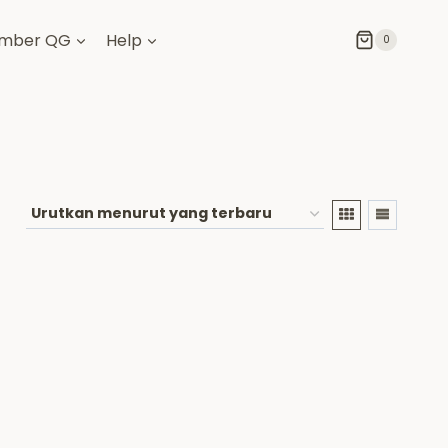
mber QG
Help
0