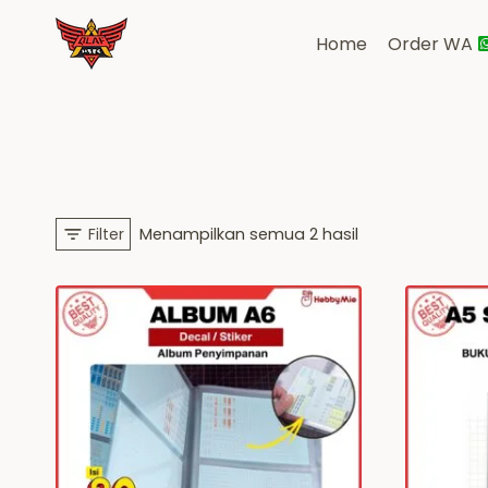
Skip
to
Home
Order WA
content
Diurutkan
Filter
Menampilkan semua 2 hasil
menurut
yang
terbaru