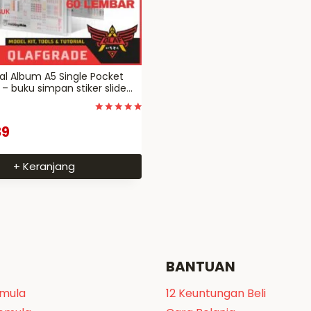
l Album A5 Single Pocket
– buku simpan stiker slide
Dinilai
89
5
dari 5
+ Keranjang
BANTUAN
emula
12 Keuntungan Beli