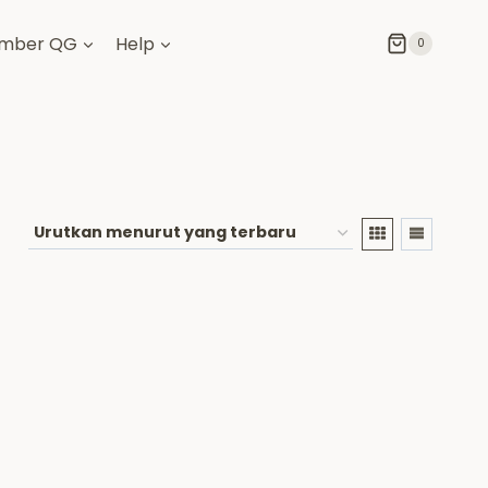
mber QG
Help
0