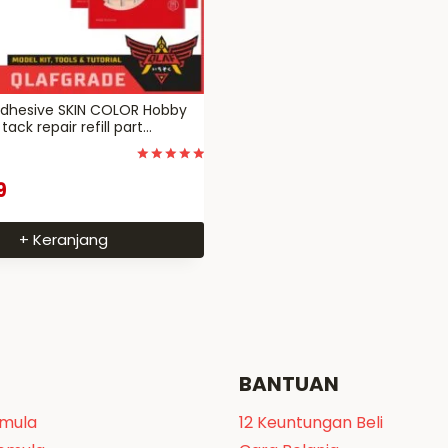
Adhesive SKIN COLOR Hobby
tack repair refill part
ure craft
Dinilai
9
5
dari 5
+ Keranjang
BANTUAN
emula
12 Keuntungan Beli