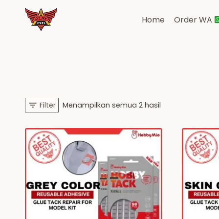
Skip
to
Home
Order WA
content
Diurutkan
Filter
Menampilkan semua 2 hasil
menurut
yang
terbaru