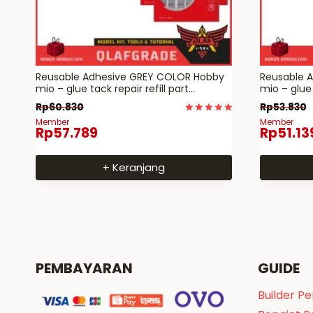
Reusable Adhesive GREY COLOR Hobby
Reusable 
mio – glue tack repair refill part
mio – glue 
gundam figure craft
gundam fig
Rp
60.830
Rp
53.830
Dinilai
Member
Member
Rp
57.789
Rp
51.13
5
dari 5
+ Keranjang
PEMBAYARAN
GUIDE
Builder P