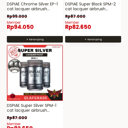
DSPIAE Chrome Silver EP-1
DSPIAE Super Black SPM-2
cat lacquer airbrush
cat lacquer airbrush
gundam model kit
gundam model kit
Rp
99.000
Rp
87.000
Member
Member
Rp
94.050
Rp
82.650
+ Keranjang
+ Keranjang
DSPIAE Super Silver SPM-1
cat lacquer airbrush
gundam model kit
Rp
87.000
Member