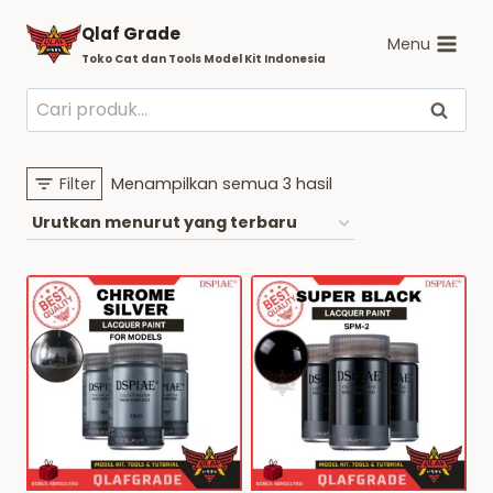
Skip
Qlaf Grade
to
Menu
Toko Cat dan Tools Model Kit Indonesia
content
Pencarian
Cari
untuk:
Diurutkan
Filter
Menampilkan semua 3 hasil
menurut
yang
terbaru