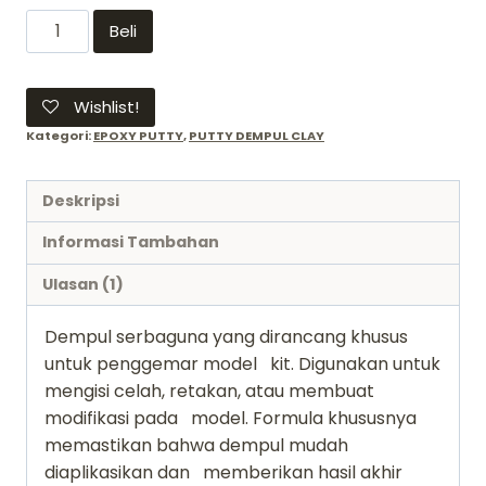
Kuantitas
Beli
Epoxy
Putty
GRAY
Wishlist!
Hobby
Kategori:
EPOXY PUTTY
,
PUTTY DEMPUL CLAY
mio
-
Deskripsi
grey
abu-
Informasi Tambahan
abu
Ulasan (1)
dempul
craft
Dempul serbaguna yang dirancang khusus
tools
untuk penggemar model kit. Digunakan untuk
mengisi celah, retakan, atau membuat
modifikasi pada model. Formula khususnya
memastikan bahwa dempul mudah
diaplikasikan dan memberikan hasil akhir