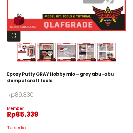
Epoxy Putty GRAY Hobby mio – grey abu-abu
dempul craft tools
Rp
89.830
Member
Rp
85.339
Tersedia