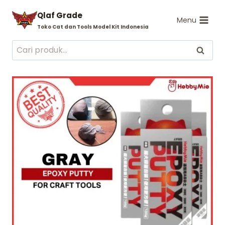
Skip
Qlaf Grade
to
Menu
Toko Cat dan Tools Model Kit Indonesia
content
Pencarian
Cari
untuk: