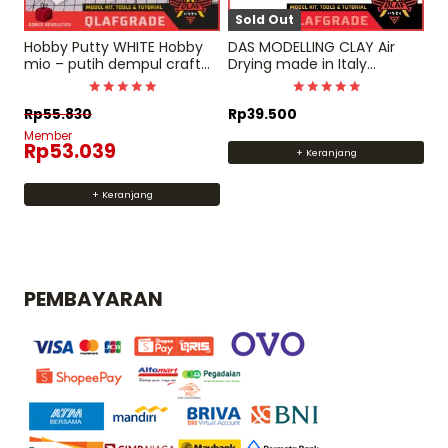
Sold Out
Hobby Putty WHITE Hobby
DAS MODELLING CLAY Air
mio – putih dempul craft
Drying made in Italy
tools
custom gunpla model kit
Dinilai
Dinilai
Rp
55.830
Rp
39.500
5
5
dari 5
dari 5
Member
Rp
53.039
+ Keranjang
+ Keranjang
PEMBAYARAN