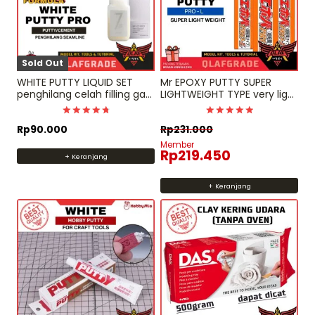
Sold Out
WHITE PUTTY LIQUID SET
Mr EPOXY PUTTY SUPER
penghilang celah filling gap
LIGHTWEIGHT TYPE very light
seamline dspiae
and easy to cut
Dinilai
Dinilai
Rp
90.000
Rp
231.000
4.8571428571429
5
dari 5
dari 5
Member
Rp
219.450
+ Keranjang
+ Keranjang