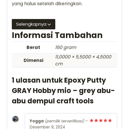
yang halus setelah dikeringkan.
Selengkapnya
Informasi Tambahan
Berat
160 gram
11,0000 × 5,5000 × 4,5000
Dimensi
cm
1 ulasan untuk
Epoxy Putty
GRAY Hobby mio – grey abu-
abu dempul craft tools
Yogga
(pemilik terverifikasi)
–
Desember 9, 2024
Dinilai
5