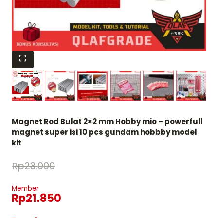
Magnet Rod Bulat 2×2 mm Hobby mio – powerfull
magnet super isi 10 pcs gundam hobbby model
kit
Rp
23.000
Member
Rp
21.850