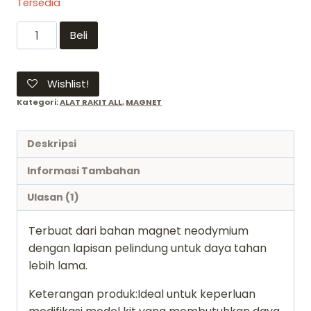
Tersedia
Kuantitas
Beli
Magnet
Rod
Bulat
Wishlist!
2x2
Kategori:
ALAT RAKIT ALL
,
MAGNET
mm
Hobby
Deskripsi
mio
-
Informasi Tambahan
powerfull
Ulasan (1)
magnet
super
Terbuat dari bahan magnet neodymium
isi
dengan lapisan pelindung untuk daya tahan
10
lebih lama.
pcs
gundam
Keterangan produk:Ideal untuk keperluan
hobbby