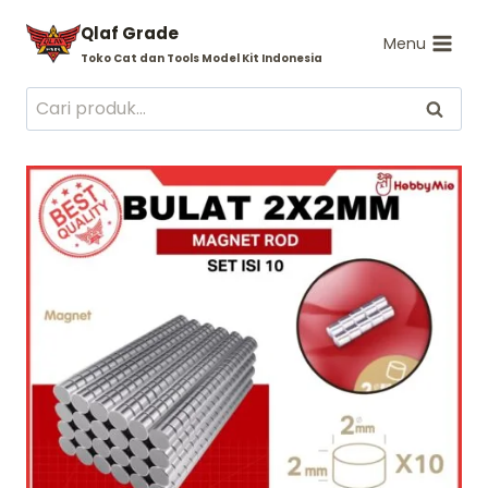
Skip
Qlaf Grade
to
Menu
Toko Cat dan Tools Model Kit Indonesia
content
Pencarian
Cari
untuk: