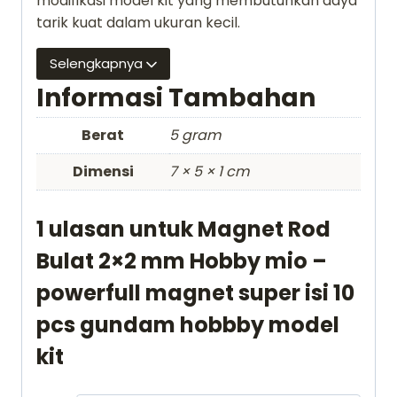
modifikasi model kit yang membutuhkan daya
model
tarik kuat dalam ukuran kecil.
kit
Selengkapnya
Informasi Tambahan
Berat
5 gram
Dimensi
7 × 5 × 1 cm
1 ulasan untuk
Magnet Rod
Bulat 2×2 mm Hobby mio –
powerfull magnet super isi 10
pcs gundam hobbby model
kit