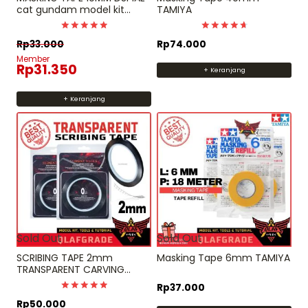
cat gundam model kit
TAMIYA
airbrush hand brush
Dinilai
Dinilai
Rp
33.000
Rp
74.000
5
4.75
dari 5
dari 5
Member
Rp
31.350
+ Keranjang
+ Keranjang
Sold Out
Sold Out
SCRIBING TAPE 2mm
Masking Tape 6mm TAMIYA
TRANSPARENT CARVING
GUIDE SCALE dymo tape
Rp
37.000
panel line
Dinilai
Rp
50.000
5.00