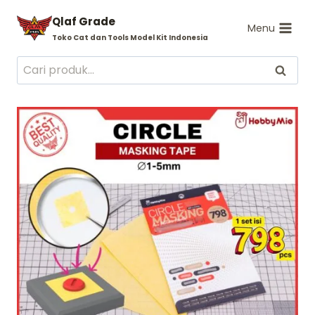
Skip
Qlaf Grade
to
Menu
Toko Cat dan Tools Model Kit Indonesia
content
Pencarian
Cari
untuk: