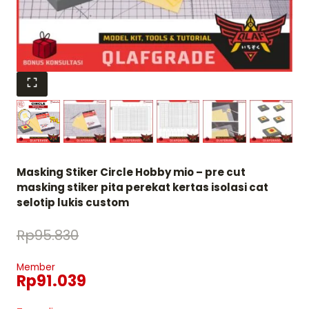
Masking Stiker Circle Hobby mio – pre cut
masking stiker pita perekat kertas isolasi cat
selotip lukis custom
Rp
95.830
Member
Rp
91.039