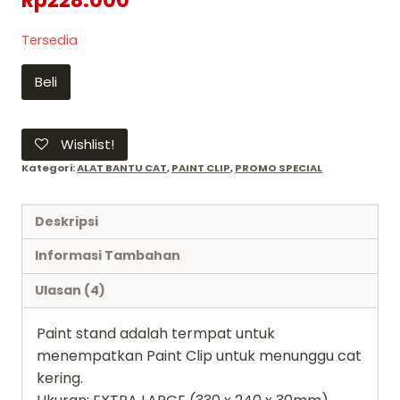
Rp
228.000
Tersedia
Kuantitas
Beli
Tempat
Paint
Stand
Wishlist!
EXTRA
Kategori:
ALAT BANTU CAT
,
PAINT CLIP
,
PROMO SPECIAL
LARGE
-
Deskripsi
MR
PAINT
Informasi Tambahan
STAND
Ulasan (4)
XL
ORI
Paint stand adalah termpat untuk
JAPAN
menempatkan Paint Clip untuk menunggu cat
quality
kering.