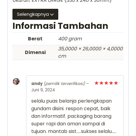
Ukuran: EXTRA LARGE (330 x 240 x 30mm)
Selengkapnya
Informasi Tambahan
Berat
400 gram
35,0000 × 26,0000 × 4,0000
Dimensi
cm
andy
(pemilik terverifikasi)
–
Juni 9, 2024
Dinilai
5
dari 5
selalu puas belanja perlengkapan
gundam disini. respon cepat, baik
dan informatif. packaging barang
super rapi dan aman sampai di
tujuan. mantab sist…..sukses selalu…..