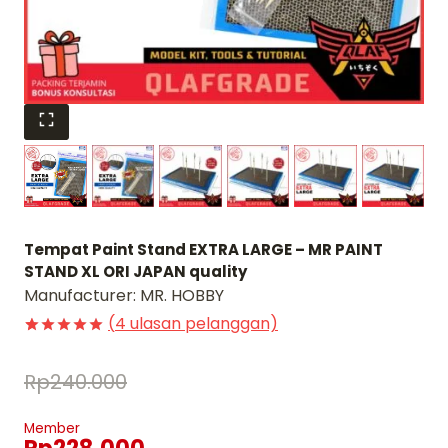
Tempat Paint Stand EXTRA LARGE – MR PAINT
STAND XL ORI JAPAN quality
Manufacturer:
MR. HOBBY
(
4
ulasan pelanggan)
Peringkat
3
5
dari 5
Rp
240.000
berdasarkan
penilaian
pelanggan
Member