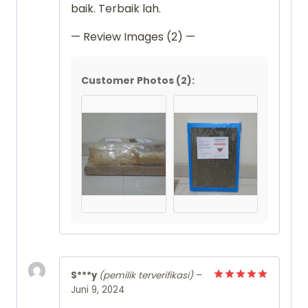
baik. Terbaik lah.
— Review Images (2) —
Customer Photos (2):
S***y
(pemilik terverifikasi)
–
Juni 9, 2024
Dinilai
5
dari 5