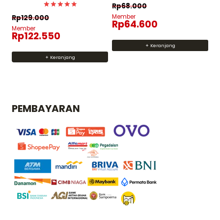
can
Rp
68.000
Dinilai
Member
Rp
129.000
5
Rp
64.600
dari 5
Member
Rp
122.550
+ Keranjang
+ Keranjang
PEMBAYARAN