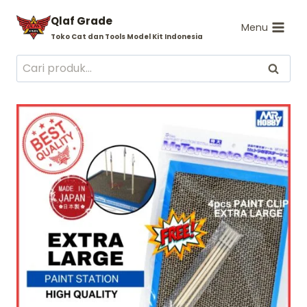
Skip
Qlaf Grade
to
Menu
Toko Cat dan Tools Model Kit Indonesia
content
Pencarian
Cari
untuk: