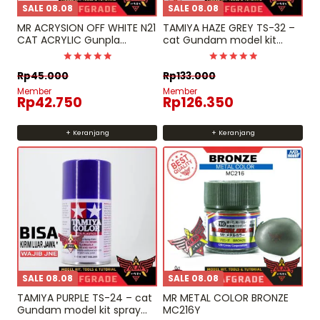
SALE 08.08
SALE 08.08
MR ACRYSION OFF WHITE N21
TAMIYA HAZE GREY TS-32 –
CAT ACRYLIC Gunpla
cat Gundam model kit
gundam
spray can
Dinilai
Dinilai
Rp
45.000
Rp
133.000
5
5
dari 5
dari 5
Member
Member
Rp
42.750
Rp
126.350
+ Keranjang
+ Keranjang
SALE 08.08
SALE 08.08
TAMIYA PURPLE TS-24 – cat
MR METAL COLOR BRONZE
Gundam model kit spray
MC216Y