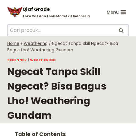
Skip
Qlaf Grade
to
Menu
Toko Cat dan Tools Model Kit Indonesia
content
Pencarian
Cari
untuk:
Home
/
Weathering
/
Ngecat Tanpa Skill Ngecat? Bisa
Bagus Lho! Weathering Gundam
BEGINNER
|
WEATHERING
Ngecat Tanpa Skill
Ngecat? Bisa Bagus
Lho! Weathering
Gundam
Table of Contents