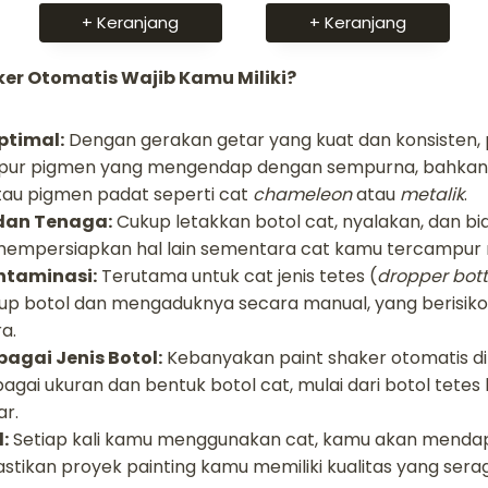
+ Keranjang
+ Keranjang
er Otomatis Wajib Kamu Miliki?
timal:
Dengan gerakan getar yang kuat dan konsisten, 
r pigmen yang mengendap dengan sempurna, bahkan 
 atau pigmen padat seperti cat
chameleon
atau
metalik
.
 dan Tenaga:
Cukup letakkan botol cat, nyalakan, dan bia
mempersiapkan hal lain sementara cat kamu tercampur 
ntaminasi:
Terutama untuk cat jenis tetes (
dropper bott
up botol dan mengaduknya secara manual, yang berisi
a.
agai Jenis Botol:
Kebanyakan paint shaker otomatis d
i ukuran dan bentuk botol cat, mulai dari botol tetes k
ar.
:
Setiap kali kamu menggunakan cat, kamu akan mendap
tikan proyek painting kamu memiliki kualitas yang sera