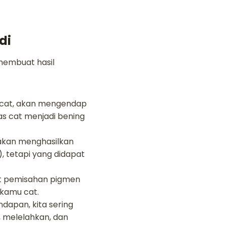
di
 membuat hasil
a cat, akan mengendap
tas cat menjadi bening
 akan menghasilkan
, tetapi yang didapat
at pemisahan pigmen
kamu cat.
apan, kita sering
 melelahkan, dan