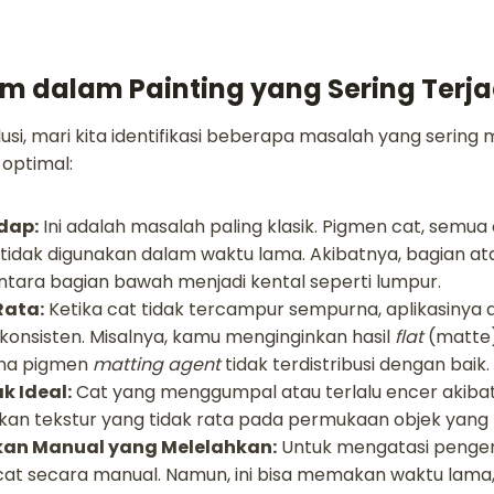
 dalam Painting yang Sering Terja
si, mari kita identifikasi beberapa masalah yang sering
 optimal:
dap:
Ini adalah masalah paling klasik. Pigmen cat, semu
ka tidak digunakan dalam waktu lama. Akibatnya, bagian a
ntara bagian bawah menjadi kental seperti lumpur.
Rata:
Ketika cat tidak tercampur sempurna, aplikasinya
konsisten. Misalnya, kamu menginginkan hasil
flat
(matte)
na pigmen
matting agent
tidak terdistribusi dengan baik.
k Ideal:
Cat yang menggumpal atau terlalu encer akib
n tekstur yang tidak rata pada permukaan objek yang 
kan Manual yang Melelahkan:
Untuk mengatasi pengend
at secara manual. Namun, ini bisa memakan waktu lama,