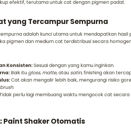
cukup efektif, terutama untuk cat dengan pigmen padat.
at yang Tercampur Sempurna
empurna adalah kunci utama untuk mendapatkan hasil p
etika pigmen dan medium cat terdistribusi secara homoge
n Konsisten:
Sesuai dengan yang kamu inginkan.
rna:
Baik itu
gloss
,
matte
, atau
satin
, finishing akan terca
lus:
Cat akan mengalir lebih baik, mengurangi risiko gor
rbrush
.
Tidak perlu lagi membuang waktu mengocok cat secara
k: Paint Shaker Otomatis