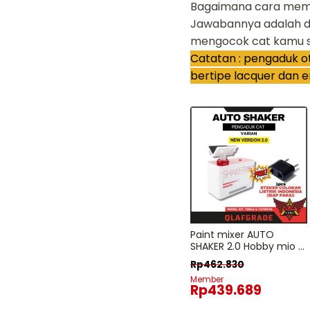
Bagaimana cara memas
Jawabannya adalah 
mengocok cat kamu se
Catatan : pengaduk o
bertipe lacquer dan 
Paint mixer AUTO
SHAKER 2.0 Hobby mio –
FREE Adaptor EU
Rp
462.830
Member
Rp
439.689