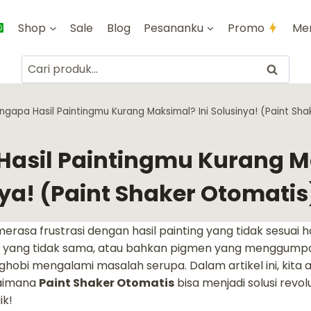
Shop
Sale
Blog
Pesananku
Promo
Me
Pencarian
Cari
untuk:
ngapa Hasil Paintingmu Kurang Maksimal? Ini Solusinya! (Paint Sh
asil Paintingmu Kurang 
nya! (Paint Shaker Otomatis
erasa frustrasi dengan hasil painting yang tidak sesuai
ing yang tidak sama, atau bahkan pigmen yang menggump
nghobi mengalami masalah serupa. Dalam artikel ini, kit
aimana
Paint Shaker Otomatis
bisa menjadi solusi revol
ik!