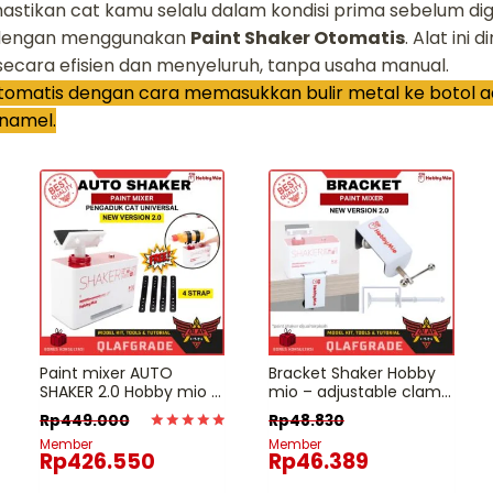
tikan cat kamu selalu dalam kondisi prima sebelum di
dengan menggunakan
Paint Shaker Otomatis
. Alat ini
cara efisien dan menyeluruh, tanpa usaha manual.
tomatis dengan cara memasukkan bulir metal ke botol a
enamel.
Paint mixer AUTO
Bracket Shaker Hobby
SHAKER 2.0 Hobby mio –
mio – adjustable clamp
pengaduk mixing
pengaduk cat paint
Rp
449.000
Rp
48.830
campur cat otomatis
mixer campur cat
Dinilai
Member
Member
universal
otomatis
Rp
426.550
Rp
46.389
5
dari 5