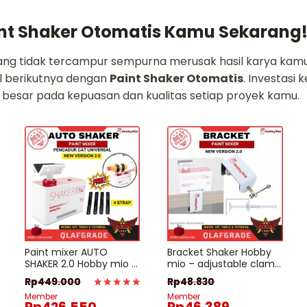
nt Shaker Otomatis Kamu Sekarang
ang tidak tercampur sempurna merusak hasil karya kamu.
el berikutnya dengan
Paint Shaker Otomatis
. Investasi k
esar pada kepuasan dan kualitas setiap proyek kamu.
Paint mixer AUTO
Bracket Shaker Hobby
SHAKER 2.0 Hobby mio –
mio – adjustable clamp
pengaduk mixing
pengaduk cat paint
Rp
449.000
Rp
48.830
campur cat otomatis
mixer campur cat
Dinilai
Member
Member
universal
otomatis
5