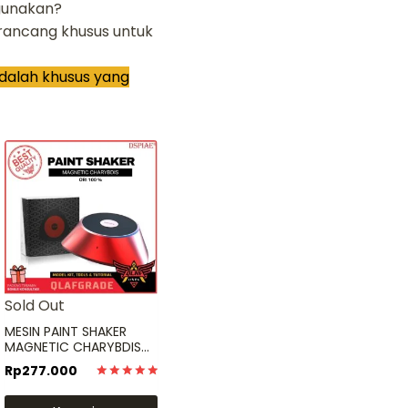
gunakan?
 dirancang khusus untuk
dalah khusus yang
Sold Out
MESIN PAINT SHAKER
MAGNETIC CHARYBDIS
mixer pengaduk cat
Rp
277.000
dspiae
Dinilai
5