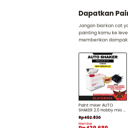
Dapatkan Pai
Jangan biarkan cat y
painting kamu ke lev
memberikan dampak b
Paint mixer AUTO
SHAKER 2.0 Hobby mio –
FREE Adaptor EU
Rp
462.830
Member