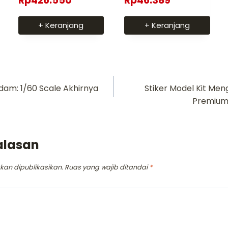
Rp
426.550
Rp
46.389
dari 5
+ Keranjang
+ Keranjang
am: 1/60 Scale Akhirnya
Stiker Model Kit Me
Premium 
alasan
kan dipublikasikan.
Ruas yang wajib ditandai
*