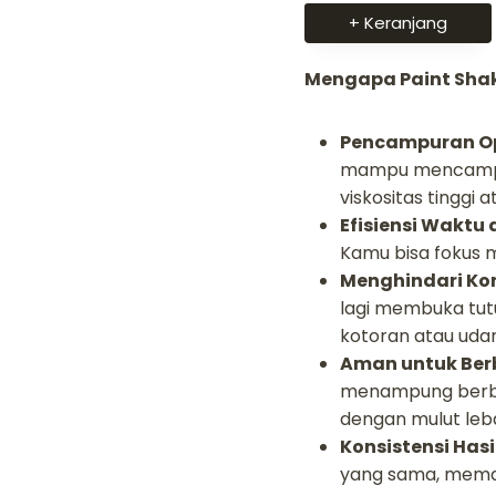
+ Keranjang
Mengapa Paint Shak
Pencampuran Op
mampu mencampu
viskositas tinggi
Efisiensi Waktu
Kamu bisa fokus 
Menghindari Ko
lagi membuka tut
kotoran atau udar
Aman untuk Berb
menampung berbaga
dengan mulut leb
Konsistensi Hasil
yang sama, memas