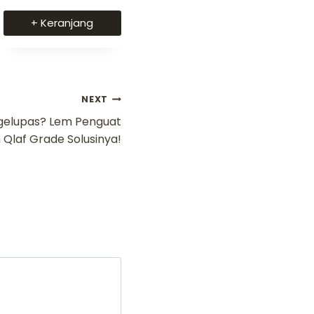
Dinilai
5
+ Keranjang
dari 5
NEXT
ngelupas? Lem Penguat
Qlaf Grade Solusinya!