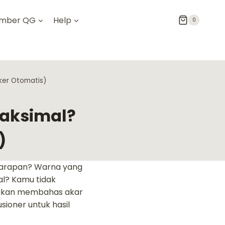
mber QG
Help
0
aker Otomatis)
Maksimal?
)
 harapan? Warna yang
al? Kamu tidak
a akan membahas akar
usioner untuk hasil