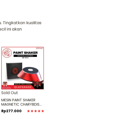
!
 Tingkatkan kualitas
ecil ini akan
Sold Out
MESIN PAINT SHAKER
MAGNETIC CHARYBDIS
mixer pengaduk cat
Rp
277.000
dspiae