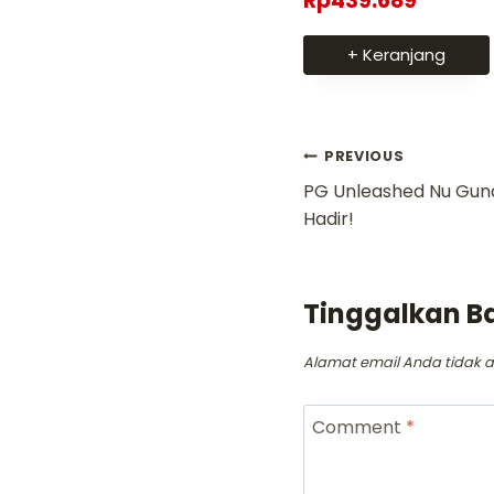
Rp
439.689
+ Keranjang
Navigasi
PREVIOUS
PG Unleashed Nu Gund
pos
Hadir!
Tinggalkan B
Alamat email Anda tidak a
Comment
*