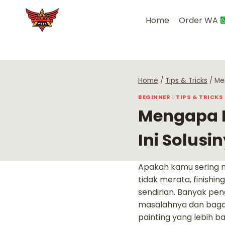
Skip
to
Home
Order WA
content
Home
/
Tips & Tricks
/
Me
BEGINNER
|
TIPS & TRICKS
Mengapa H
Ini Solusi
Apakah kamu sering m
tidak merata, finish
sendirian. Banyak pe
masalahnya dan bag
painting yang lebih ba