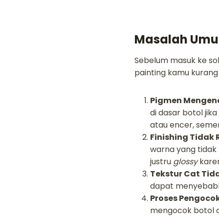
Masalah Umum
Sebelum masuk ke solu
painting kamu kurang
Pigmen Mengen
di dasar botol ji
atau encer, seme
Finishing Tidak 
warna yang tidak 
justru
glossy
kare
Tekstur Cat Tida
dapat menyebabka
Proses Pengoco
mengocok botol c