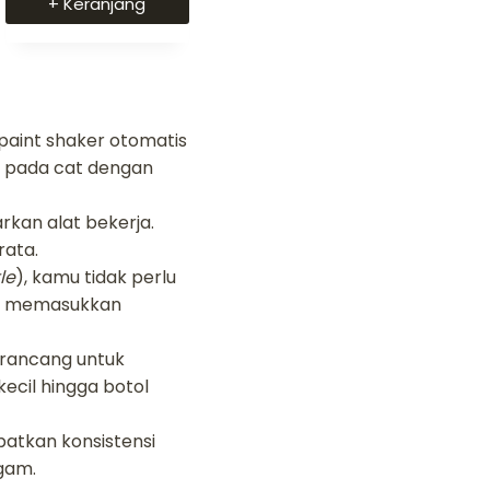
+ Keranjang
dari 5
paint shaker otomatis
pada cat dengan
rkan alat bekerja.
rata.
le
), kamu tidak perlu
ko memasukkan
irancang untuk
ecil hingga botol
atkan konsistensi
gam.